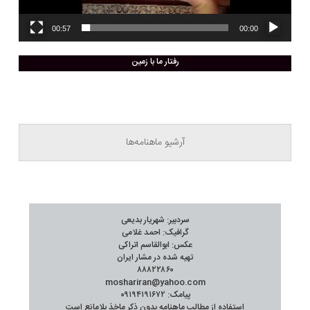
00:57
00:00
رفتار ما با زمین
آرشیو ماهنامه‌ها
سردبیر: شهریار بدیعی
گرافیک: احمد غلامی
عکس: ابوالقاسم اتراکی
تهیه شده در مشار ایران
۸۸۸۲۲۸۶۰
moshariran@yahoo.com
پیامک: ۰۹۱۹۴۱۹۱۶۷۲
استفاده از مطالب ماهنامه بدون ذکر ماخذ بلامانع است