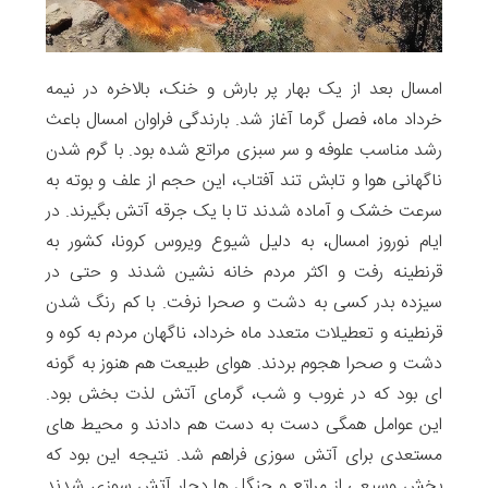
امسال بعد از یک بهار پر بارش و خنک، بالاخره در نیمه
خرداد ماه، فصل گرما آغاز شد. بارندگی فراوان امسال باعث
رشد مناسب علوفه و سر سبزی مراتع شده بود. با گرم شدن
ناگهانی هوا و تابش تند آفتاب، این حجم از علف و بوته به
سرعت خشک و آماده شدند تا با یک جرقه آتش بگیرند. در
ایام نوروز امسال، به دلیل شیوع ویروس کرونا، کشور به
قرنطینه رفت و اکثر مردم خانه نشین شدند و حتی در
سیزده بدر کسی به دشت و صحرا نرفت. با کم رنگ شدن
قرنطینه و تعطیلات متعدد ماه خرداد، ناگهان مردم به کوه و
دشت و صحرا هجوم بردند. هوای طبیعت هم هنوز به گونه
ای بود که در غروب و شب، گرمای آتش لذت بخش بود.
این عوامل همگی دست به دست هم دادند و محیط های
مستعدی برای آتش سوزی فراهم شد. نتیجه این بود که
بخش وسیعی از مراتع و جنگل ها دچار آتش سوزی شدند