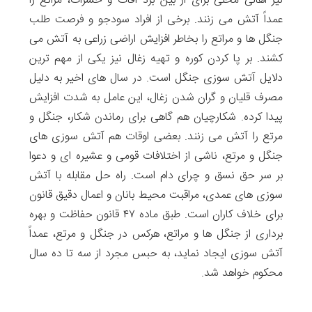
نیز اهالی محلی برای از بین برد آفات و حشرات، مراتع را
عمداً آتش می زنند. برخی از افراد سودجو و فرصت طلب
جنگل ها و مراتع را بخاطر افزایش اراضی زراعی به آتش می
کشند. بر پا کردن کوره و تهیه زغال نیز یکی از مهم ترین
دلایل آتش سوزی جنگل است. در سال های اخیر به دلیل
مصرف قلیان و گران شدن زغال، این عامل به شدت افزایش
پیدا کرده. شکارچیان هم گاهی برای رماندن شکار، جنگل و
مرتع را آتش می زنند. بعضی اوقات هم آتش سوزی های
جنگل و مرتع، ناشی از اختلافات قومی و عشیره ای و دعوا
بر سر حق نسق و چرای دام است. راه حل مقابله با آتش
سوزی های عمدی، مراقبت محیط بانان و اعمال دقیق قانون
برای خلاف کاران است. طبق ماده ۴۷ قانون حفاظت و بهره
برداری از جنگل ها و مراتع، هرکس در جنگل و مرتع، عمداً
آتش سوزی ایجاد نماید، به حبس مجرد از سه تا ده سال
محکوم خواهد شد.