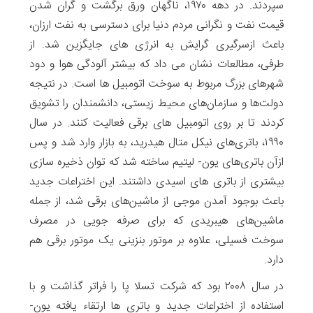
سپردند. در دهه ۱۹۷۰، ناگهان ورق برگشت و گران شدن
قیمت نفت و نگرانی مردم دنیا ‫برای‌ دسترسی به نفت ارزان،
باعث ازسرگیری گرایش ‫به انرژی های جایگزین شد. از
طرفی، مطالعات نشان می داد که بیشتر آلودگی هوا و دود
شهرهای بزرگ مربوط به سوخت اتومبیل ها است. در نتیجه
دولت‌ها ‫و سازما‌ن‌های محیط زیستی، دانشمندان را تشویق
کردند تا بر روی اتومبیل های برقی فعالیت کنند. در سال
۱۹۹۰، باتری‌های نیکل متال هیدرید، به بازار وارد شد و پس
ازآن باتری‌های یون- لیتیم ساخته شد که توان ذخیره سازی
بیشتری از باتری های اسیدی داشتند. این اختراعات جدید
باعث بوجود آمدن موجی ‫از ماشین‌های برقی شد، از جمله
ماشین‎‌های هیبریدی که برای صرفه جویی در مصرف
سوخت فسیلی، علاوه بر موتور بنزینی یک موتور برقی هم
دارد.
در سال ۲۰۰۸ بود که شرکت تسلا پا را فراتر گذاشت و با
استفاده از اختراعات جدید و باتری ها ارتقاء یافته یون‌-