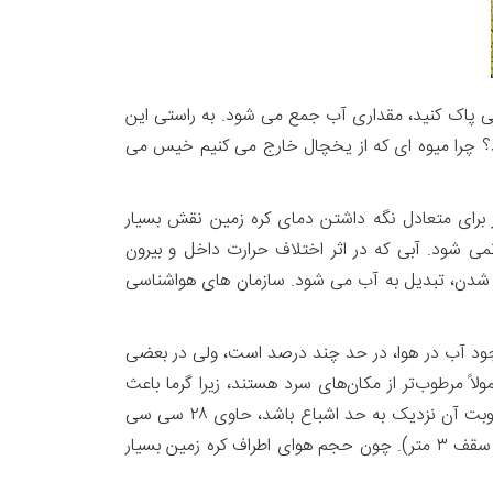
یکی پاک کنید، مقداری آب جمع می شود. به راستی این
د؟ چرا میوه ای که از یخچال خارج می کنیم خیس می
ر برای متعادل نگه داشتن دمای کره زمین نقش بسیار
نمی شود. آبی که در اثر اختلاف حرارت داخل و بیرون
نک شدن، تبدیل به آب می شود. سازمان های هواشناسی
جود آب در هوا، در حد چند درصد است، ولی در بعضی
 یعنی ۱۰۰ درصد هم می رسد. مکان ‌های گرم معمولاً مرطوب‌تر از مکان‌های سرد هستند، زیرا گرما باعث
می‌شود آب سریع‌تر و بیشتر تبخیر شود و مقدار بیشتری از آن در هوا ذخیره گردد. معمولاً یک متر مکعب هوای ۳۰ درجه که رطوبت آن نزدیک به حد اشباع باشد، حاوی ۲۸ سی سی
آب است. یعنی از ۳۵ متر مکعب هوا، می توان یک لیتر آب بدست آورد (به اندازه هوای موجود در یک اتاق ۱۲ متری با ارتفاع سقف ۳ متر). چون حجم هوای اطراف کره زمین بسیار