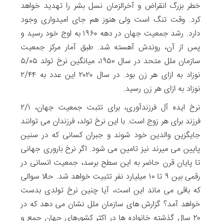
خطر بزرگ انقراض و آخرالزمان نسل بشر را تهدید خواهد
کرد. وقت تنگ است ولی هنوز هم جای امیدواری وجود
دارد. رشد جمعیت جهان در دهه ۱۹۶۰ به اوج خود رسید و
پس از آن، روندش آهسته شد. طبق آمار مرکز جمعیت
سازمان ملل متحد در سال ۱۹۵۰، میانگین نرخ تولد ۵/۰۵
نوزاد به ازای هر زن بود. در سال ۲۰۲۰ این عدد به ۲/۴۴
نوزاد به ازای هر زن رسید.
نرخ ایده آل فرزندآوری، برای تثبت جمعیت جهان، ۲/۱
فرزند برای هر زوج است. با این نرخ تولد، فرزندان می توانند
جایگزین والدین خود شوند و جبران کسانی که در سنین
پایین می میرند نیز تامین می شود. اگر نرخ باروری جهانی
تا پایان قرن حاضر به این سطح برسد، جمعیت انسانی در
رقمی بین ۹ تا ۱۰ میلیارد نفر تثبیت خواهد شد. حالا سوالی
که باقی می ماند این است، آیا چنین نرخ تولدی بدست
خواهد آمد؟ گزارش های سازمان ملل نشان می دهد که در
۲۰ سال گذشته خانواده ها در اکثر کشورهای جهان جمع و