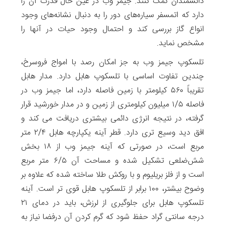
دانشمندان کمک کنند. جیمز وب در عین حال قدرت آن را
دارد که اتمسفر سیاره‌های دور را به دنبال نشانه‌های وجود
انواع گاز بررسی کند و احتمال وجود حیات در آنها را
مشخص نماید.
تلسکوپ جیمز وب به جز امکان رصد با امواج فروسرخ،
چندین تفاوت اساسی با تلسکوپ هابل دارد. مدار هابل
تقریباً ۵۶۰ کیلومتر با زمین فاصله دارد، اما جیمز وب در
فاصله ۱/۵ میلیون کیلومتری از زمین و در مدار خورشید قرار
گرفته، در نتیجه انرژی دائمی بیشتری دریافت می کند و
افق دید وسیع تری دارد. قطر آینه یکپارچه هابل ۲/۴ متر
مربع است، در صورتی که آینه جیمز وب از ۱۸ بخش
شش‌ضلعی تشکیل شده و مساحت آن ۶/۵ متر مربع
است و از فلز بریلیوم و با روکش طلا ساخته شده که علاوه بر
وضوح بیشتر، ۱۰۰ برابر از تلسکوپ هابل قوی تر است. آینه
تلسکوپ هابل برای جلوگیری از لرزش، باید در دمای ۲۱
درجه سانتی گراد حفظ شود که گرم کردن آن درفضا نیاز به