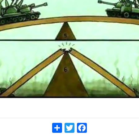
Share
Twitt
Face
er
book