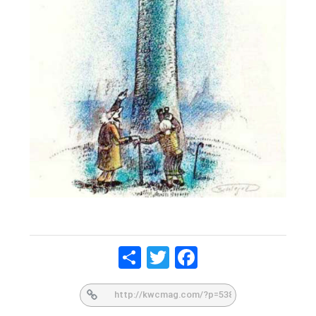
Share
Twitt
Face
er
book