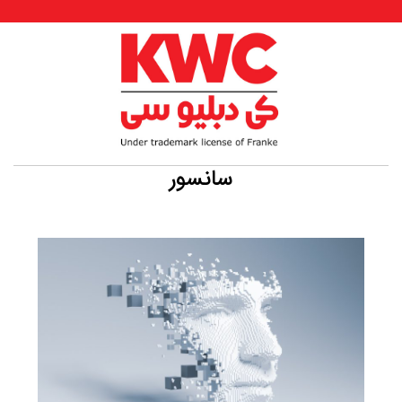
سانسور