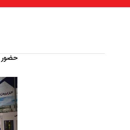
حضور KWC در هفدهمین نمایشگاه صنعت ساختمان کی