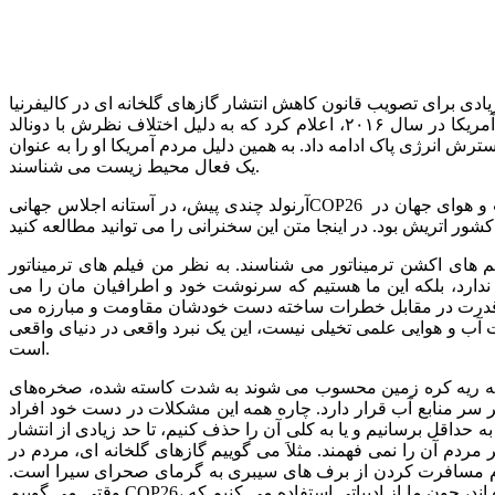
ود. وی در دوران فرمانداری، تلاش زیادی برای تصویب قانون کاهش انتشار گازهای گلخانه ای در کالیفرنیا
و رساندن آن به سطح سال ۱۹۹۰ نمود. آرنولد شوارتزنگر با وجود اینکه عضو حزب جمهوری خواه بود، در زمان انتخابات ریاست جمهوری آمریکا در سال ۲۰۱۶، اعلام کرد که به دلیل اختلاف نظرش با دونالد
رش انرژی پاک ادامه داد. به همین دلیل مردم آمریکا او را به عنوان
یک فعال محیط زیست می شناسند.
آرنولد چندی پیش، در آستانه اجلاس جهانیCOP26 سخنانی در مورد خطرات افزایش گازهای گلخانه ای و تغییرات اقلیمی، بیان کرد. محل برگزاری این سخنرانی در اجلاس سالانه تغییرات آب و هوای جهان در
نید مطالعه کنید.
 های اکشن ترمیناتور می شناسند. به نظر من فیلم های ترمیناتور
 ندارد، بلکه این ما هستیم که سرنوشت خود و اطرافیان مان را می
تمام قدرت در مقابل خطرات ساخته دست خودشان مقاومت و مبارزه می
ات آب و هوایی علمی تخیلی نیست، این یک نبرد واقعی در دنیای واقعی
است.
نی که ریه کره زمین محسوب می شوند به شدت کاسته شده، صخره‌های
 منابع آب قرار دارد. چاره همه این مشکلات در دست خود افراد
اقل برسانیم و یا به کلی آن را حذف کنیم، تا حد زیادی از انتشار
دم آن را نمی فهمند. مثلاَ می گوییم گازهای گلخانه ای، مردم در
مردم مسافرت کردن از برف های سیبری به گرمای صحرای سیرا است.
وقتی می گوییم COP26، فقط ۲ درصد مردم معنی آن را متوجه می شوند. به نظر من عموم مردم در مقابل جنبش زیست محیطی در ناامیدی و سردرگمی گیر کرده اند، چون ما از ادبیاتی استفاده می کنیم که