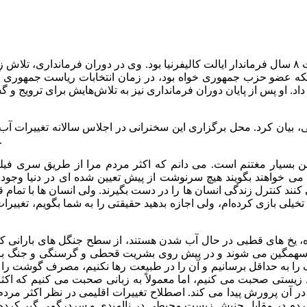
آرنولد شوارتزنگر، قهرمان بدن سازی و هنرپیشه نقش ترمیناتور، مدت ۸ سال فرماندار ایالت کالیفرنیا ب
. او پس از پایان دوران فرمانداری نیز به تلاش‌هایش برای ترویج و گست
کشور اتریش بود. در اینجا متن این سخنرانی را می توا
ن بسیار مغتنم است. می دانم که اکثر مردم مرا از طریق سری فیلم
ن می خواهند بگویند هیچ سرنوشت از پیش تعیین شده ای در دنیا وجود
می کنند کنترل زندگی انسان ها را در دست بگیرند. ولی انسان ها با 
تخیلی بازی کرده‌ام، ولی اجازه بدهید حقیقتی را به شما بگویم، تغییر
 آمده، یخ های قطبی در حال آب شدن هستند، از سطح جنگل های بارا
سهمگین می شوند و در پیش روی بشریت قحطی و گرسنگی و جنگ بر سر
به حداقل برسانیم و آن را در طبیعت رها نکنیم، مصرف گوشت را به حد
یستی صحبت می کنیم، اما معمولاً به زبانی صحبت می کنیم که اکثر مر
ن در آن پرورش پیدا می کند. اصطلاح تغییرات اقلیمی در نظر اکثر 