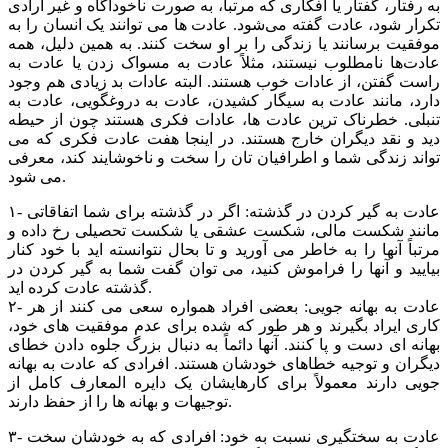
به رفتار، گفتار یا افکاری که مرتباً، به صورت ناخودآگاه و غیر ارادی
تکرار شود، عادت گفته می‌شود. عادت ها می توانند یک انسان را به
موفقیت برسانند یا زندگی را بر او سخت کنند. به همین دلیل، همه
عادت‌ها نامطلوب نیستند، مثلاً عادت به مسواک زدن یا عادت به
راست گفتن، از عادات خوب هستند. البته عادات بد زیادی هم وجود
دارد، مانند عادت به سیگار کشیدن، عادت به دروغگویی، عادت به
تنبلی. خطرناک ترین عادت ها، عادات فکری هستند چون از حیطه
دید و نقد دیگران خارج هستند. در اینجا هفت عادت فکری که می
تواند زندگی شما و اطرافیان تان را سخت و ناخوشایند کند، معرفی
می شود.
۱- عادت به گیر کردن در گذشته: اگر در گذشته برای شما اتفاقاتی
مانند شکست مالی، شکست عشقی یا شکست تحصیلی رخ داده و
مرتباً آنها را به خاطر می آورید و تا بحال نتوانسته اید با خود کنار
بیایید و آنها را فراموش کنید، می توان گفت شما به گیر کردن در
گذشته عادت کرده اید.
۲- عادت به بهانه جویی: بعضی افراد همواره سعی می کنند از هر
کاری ایراد بگیرند و هر طور که شده برای عدم موفقیت های خود،
بهانه ای دست و پا کنند. آنها دائماً به دنبال بزرگ جلوه دادن خطای
دیگران و توجیه خطاهای خودشان هستند. افرادی که عادت به بهانه
جویی دارند معمولاً برای کارهایشان یک دایره المعارف کامل از
توجیهات و بهانه ها را از حفظ دارند.
۳- عادت به سختگیری نسبت به خود: افرادی که به خودشان سخت