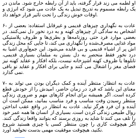
او لطمه می زند قرار گرفته، باید از آن رابطه خارج شود. ماندن در
یک رابطه مسموم به تدریج تبدیل به یک عادت می شود که انرژی و
اوقات خوش زندگی را تحت تاثیر قرار خواهد داد.
۶- عادت به نگهداری چیزهای قدیمی و غیرقابل استفاده: بعضی از
اشخاص به سادگی از چیزهای کهنه و به درد نخور دل نمی‌‌کنند. در
بعضی موارد فرد حتی روزنامه‌ها و بطری‌ها و ظروف پلاستیکی
مواد غذایی مصرف‌‌شده را نگهداری می کند، تا جایی که محل زندگی
اش پر از اشیاء قدیمی و بی فایده می‌شود. این جمع‌آوری اشیا به
درد نخور فقط منحصر به دل بستن به مبلمان بسیاری قدیمی،
تابلوها یا ظروف کهنه آشپزخانه نیست، بلکه افکار و عقاید کهنه نیز
فضای مغز را اشغال می کنند و جایی برای افکار و عقاید نو باقی
نمی گذارد.
۷- عادت به انتظار: منتظر آینده و کمک دیگران بودن می تواند به
معنای این باشد که فرد در زمان حاضر، امیدش را از خودش قطع
کرده است. اگر همیشه برای انجام کارهای مهم و ضروری زندگی
منتظر رسیدن وقت مناسب و فرد مناسب بمانید، ممکن است آن
آینده و آن فرد هرگز نیاید. عادت به انتظار در واقع عقب انداختن
روال طبیعی زندگی کردن است. بسیاری از انسان ها همه عمر خود
را تلف می کنند تا شاید به روزی برسند که بتوانند واقعا زندگی کنند.
اگر هیچوقت کاری را چون منتظر کسی یا چیزی هستید شروع
نکنید، هیچوقت موفقیت مهمی بدست نخواهید آورد.