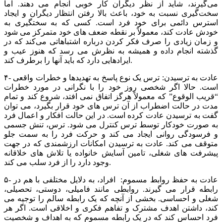
می‌گیرند، شاید از نظر دیگران کار خوبی انجام می دهند. اما
سخت‌گیری نسبت به خود، باعث بالا رفتن انتظار دیگران و ایجاد
استرس دائمی برای خود فرد است. کسی که به سختگیری به
خودش عادت کند، معمولاً بر نقطه ضعف های خود متمرکز می شود
و زمان زیادی را صرف فکر کردن درباره‌ اشتباهاتی می‌کند که در
گذشته‌ انجام داده و همیشه به نظرش می رسد که هنوز عیب و
ایرادهایی دارد که باید آنها را برطرف کند.
۴- عادت به ترسیدن: ترس یک نوع پاسخ به تهدیدها و خطرات واقعی
است. حالا اگر شخصی روز خود را با نگرانی در مورد خطرات
“قریب الوقوع” که معمولاً هرگز اتفاق نمی افتد، شروع کند و تمام
مدت در حالت اضطراب از آن ترس های خود قرار بگیرد، می توان
گفت به ترسیدن عادت کرده است. در این حالت افکار و اعمال فرد
به صورت خودکار توسط ترس کنترل می شود. ترس، تنش جسمی
و فرسودگی روانی ایجاد می کند و حرکت فرد را به سمت جلو
متوقف می کند. عادت به ترسیدن امکانات ارزشمندی که در جهت
پیشرفت های شغلی، تامین آسایش خانواده یا تلاش های خلاقانه
وجود دارد را از فرد سلب می کند.
۵- عادت به حفظ روابط مسموم: افراد، به دلایل مختلفی با هم در
رابطه قرار می گیرند. روابطی مانند فامیلی، دوستی، تحصیلی،
شغلی و احساسی. بخشی از آنچه که یک رابطه سالم را توجیه می
کند، داشتن اهدف مشترک و تفاهم فکری و اخلاقی است. اگر هر
فرد احساس کند که در یک رابطه مسموم که به اهداف و شخصیت