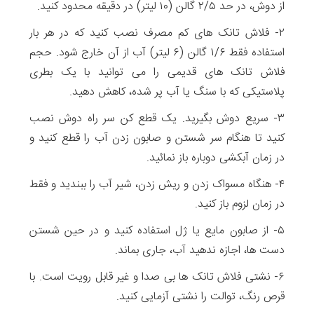
از دوش، در حد ۲/۵ گالن (۱۰ لیتر) در دقیقه محدود کنید.
۲- فلاش تانک های کم مصرف نصب کنید که در هر بار
استفاده فقط ۱/۶ گالن (۶ لیتر) آب از آن خارج شود. حجم
فلاش تانک های قدیمی را می توانید با یک بطری
پلاستیکی که با سنگ یا آب پر شده، کاهش دهید.
۳- سریع دوش بگیرید. یک قطع کن سر راه دوش نصب
کنید تا هنگام سر شستن و صابون زدن آب را قطع کنید و
در زمان آبکشی دوباره باز نمائید.
۴- هنگاه مسواک زدن و ریش زدن، شیر آب را ببندید و فقط
در زمان لزوم باز کنید.
۵- از صابون مایع یا ژل استفاده کنید و در حین شستن
دست ها، اجازه ندهید آب، جاری بماند.
۶- نشتی فلاش تانک ها بی صدا و غیر قابل رویت است. با
قرص رنگ، توالت را نشتی آزمایی کنید.