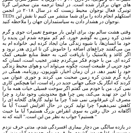
های جهان برگزار شده است. در اینجا ترجمه متن سخنرانی گرتا
تونبرگ فعال نوجوان محیط زیست که در سال ۲۰۱۸ در انجمن
TEDx استکهلم انجام داده را برای شما منتشر می کنیم تا نقش این
نوجوان در هشدار دادن به سیاستمداران جهان را ملاحظه کنید.
وقتی هشت سالم بود، برای اولین بار موضوع تغییرات جوی و گرم
شدن کره زمین به‌ گوشم خورد. کم کم متوجه شدم این پدیده‌ را
خود ما انسان‌ها، با شیوه زندگی مان ایجاد کرده ایم. خانواده ام به
من می‌گفتند چراغ‌های اضافه را خاموش کن تا انرژی هدر نرود و
اگر کاغذ و پلاستیک را بازیافت کنی، به حفظ منابع طبیعی کمک
کرده ای. من با خودم فکر می‌کردم چقدر عجیب است، انسان که
خود جزیی از طبیعت است، چگونه می‌تواند آب ‌و هوای محیط زندگی
خود را تغییر دهد. در آن زمان اخبار، تلویزیون، روزنامه، همگی در
باره گرم شدن کره زمین صحبت می کردند و جوری عنوان می
کردند که انگار یک جنگی جهانی جدید در راه است، اما هیچکس کاری
نمی کرد. من با خودم می گفتم اگر سوخت فسیلی حیات همه ما را
تا این حد تهدید می‌کند، پس چرا هیچ محدودیتی وجود ندارد و چرا
مصرف آن غیرقانونی نمی شد؟ چرا ما تولید گازهای گلخانه ای را
کاهش نمی‌دهیم؟ چرا تولید کربن در حال افزایش است؟ آیا ما
آگاهانه در حال رفتن به سوی انقراض بزرگ ‌هستیم؟ آیا ما خبیث
هستیم؟ جواب به نظر من این است.” البته که نه “
در یازده سالگی من دچار بیماری افسردگی شدم، مدتی حرف نزدم
و دست از غذا خوردن کشیدم. ظرف دو ماه، حدود ده کیلو وزن کم