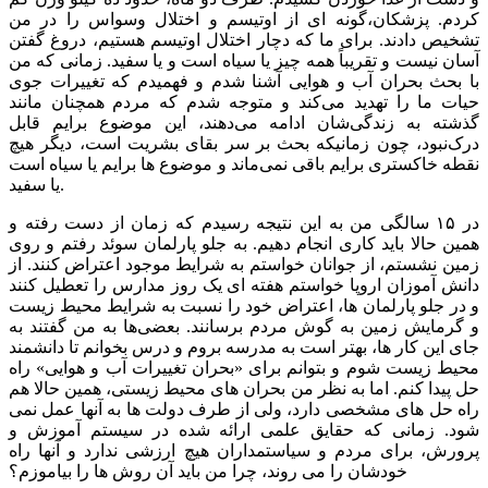
کردم. پزشکان،گونه ای از اوتیسم و اختلال وسواس را در من
تشخیص دادند. برای ما که دچار اختلال اوتیسم هستیم، دروغ گفتن
آسان نیست و تقریباً همه چیز یا سیاه است و یا سفید. زمانی که من
با بحث بحران‌ آب و هوایی آشنا شدم و فهمیدم که تغییرات جوی
حیات ما را تهدید می‌کند و متوجه شدم که مردم همچنان مانند
گذشته به زندگی‌شان ادامه می‌دهند، این موضوع برایم قابل
درک‌نبود، چون زمانیکه بحث بر سر بقای بشریت است، دیگر هیچ
نقطه خاکستری برایم‌ باقی نمی‌ماند و موضوع ها برایم یا سیاه است
یا سفید.
در ۱۵ سالگی من به این نتیجه رسیدم که زمان از دست رفته و
همین حالا باید کاری انجام دهیم. به جلو پارلمان سوئد رفتم و روی
زمین نشستم، از جوانان خواستم به شرایط موجود اعتراض کنند. از
دانش آموزان اروپا خواستم هفته ای یک روز مدارس را تعطیل کنند
و در جلو پارلمان ها، اعتراض خود را نسبت به شرایط محیط زیست
و گرمایش زمین به گوش مردم برسانند. بعضی‌ها به من گفتند به
جای این کار ها، بهتر است به مدرسه بروم و درس بخوانم تا دانشمند
محیط زیست شوم و بتوانم برای «بحران تغییرات آب و هوایی» راه
حل پیدا کنم. اما به نظر من بحران های محیط زیستی، همین حالا هم
راه حل های مشخصی دارد، ولی از طرف دولت ها به آنها عمل نمی
شود. زمانی که حقایق علمی ارائه شده در سیستم آموزش و
پرورش، برای مردم و سیاستمداران هیچ ارزشی ندارد و آنها راه
خودشان را می روند، چرا من باید آن روش ها را بیاموزم؟