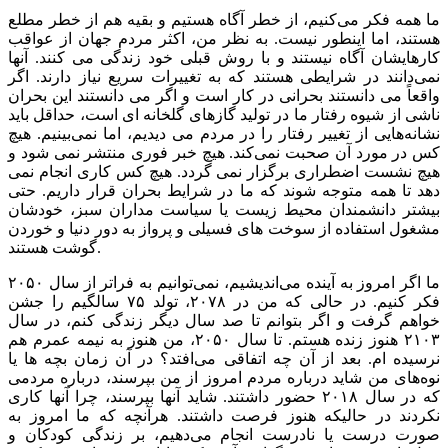
ما همه فکر می‌کنیم، از خطر آگاه هستیم و بقیه هم از خطر مطلع
هستند، اما اینطور نیست. به نظر من، اکثر مردم جهان از عواقب
کارهایشان آگاه نیستند و با روش قبلی خود زندگی می کنند. آنها
نمی‌دانند در شرایطی هستند که به تغییرات سریع نیاز دارند. اگر
واقعاً می دانستند بحرانی در کار است و اگر می دانستند این بحران
ناشی از شیوه رفتار ما در تولید گازهای گلخانه ای است، حداقل باید
نشانه‌هایی از تغییر رفتار را در مردم می دیدیم، اما نمی‌بینیم. هیچ
کس در مورد آن صحبت نمی‌کند. هیچ خبر فوری منتشر نمی شود و
هیچ نشست اضطراری برگزار نمی گردد. هیچ کس کاری انجام نمی
دهد تا همه متوجه شوند که ما در شرایط بحران قرار داریم. حتی
بیشتر دانشمندان محیط زیست یا سیاست مداران سبز، خودشان
مشغول استفاده از سوخت های فسیلی و پرواز به دور دنیا و خوردن
گوشت هستند.
ما اگر امروز به آینده می‌اندیشیم، نمی‌توانیم به فراتر از سال ۲۰۵۰
فکر کنیم. در حالی که من در ۲۰۷۸، تولد ۷۵ سالگیم را جشن
خواهم گرفت و اگر بتوانم تا صد سال دیگر زندگی کنم، در سال
۲۱۰۳ هنوز زنده هستم. تا سال ۲۰۵۰، من هنوز به نیمه عمرم هم
نرسیده ام. بعد از آن چه اتفاقی می‌افتد؟ در آن زمان بچه ها یا
نوه‌های من شاید درباره مردم امروز از من بپرسند، درباره مردمی
که در سال ۲۰۱۸ حضور داشتند. شاید آنها بپرسند، چرا آنها کاری
نکردند در حالیکه هنوز فرصت داشتند. هرآنچه که ما امروز به
صورت درست یا نادرست انجام می‌دهیم، بر زندگی کودکان و