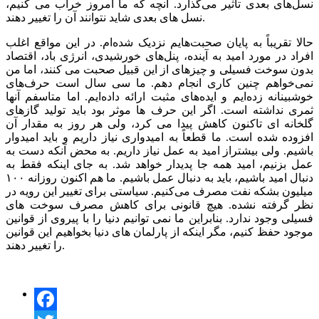
نسل‌های بعدی تاثیر می‌گذارد. آنچه که ما امروز خراب می کنیم،
نسل های بعدی شاید نتوانند آن را تغییر دهند.
حالا تقریباً به پایان صحبت‌هایم نزدیک شده‌ام. در این مواقع اغلب
افراد در مورد امید به آینده، پنل‌های خورشیدی، انرژی باد، اقتصاد
بدون سوخت فسیلی و چیزهای از این قبیل صحبت می کنند، اما من
نمی‌خواهم چنین کاری انجام دهم. ما سی سال است حرف‌های
خوشبینانه زده‌ایم و ایده‌های مثبت ارائه داده‌ایم. اما متاسفم آنها
ثمری نداشته است. اگر این حرف ها موثر بود باید تولید گازهای
گلخانه ای تاکنون کاهش پیدا می کرد، ولی هر روز به مقدار آن
افزوده شده است. ما قطعاً به امیدواری نیاز داریم و باید امیدوار
باشیم. ولی بیشتراز امید به عمل نیاز داریم. به محض آنکه دست به
عمل بزنیم، امید همه جا پدیدار خواهد شد. به جای اینکه فقط به
دنبال امید باشیم، باید به دنبال عمل باشیم. ما هم اکنون روزانه ۱۰۰
میلیون بشکه نفت مصرف می‌کنیم. سیاستی برا‌ی‌ تغییر این رویه در
نظر گرفته نشده. هیچ قانونی برای کاهش مصرف سوخت های
فسیلی وجود ندارد. بنابراین ما نمی توانیم دنیا را با پیروی از قوانین
موجود حفظ کنیم، مگر اینکه از پارلمان های دنیا بخواهیم این قوانین
را تغییر دهند.