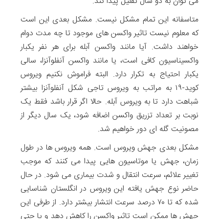
می توان به دو سال تقلیل پیدا کند.
متاسفانه این تمام مشکل نیست. مشکل بعدی این است
که معلوم نیست تاثیر واکسن های موجود تا چه مدت دوام
خواهند داشت. آیا مانند واکسن آبله برای هر نفر یکبار
واکسیناسیون کافی است، یا مانند واکسن آنفلوآنزا، سالی
یکبار احتیاج به تکرار دارد. البته فراموش نکنیم ویروس
کوید-۱۹ به مراتب به ویروس تاجی شکل آنفلوآنزا بیشتر
شباهت دارد تا به ویروس آبله. حالا اگر قرار باشد فقط یک
نوبت بر تعداد تزریق واکسن اضافه شود، یک سال دیگر از
مصونیت گله ای دور خواهیم شد.
مشکل بعدی جهش ویروس است. همه ویروس ها در طول
زمان، جهش یا موتاسیون هایی پیدا می کنند که موجب
تغییر علا‌ئم، سرعت انتقال و شدت بیماری می شود. در حال
حاضر نوع جهش یافته این ویروس در انگلستان شناسایی
شده که تا ۷۰ درصد سرعت انتشار بیشتر دارد. از طرفی این
جهش ها ممکن است تاثیر واکسن را کاهش دهد و یا حتی