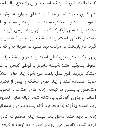
۴- بازیافت: این شیوه کم آسیب ترین راه دفع زباله است و سود اقتصادی قابل توجهی نیز به همراه دارد، چون مواد اولیه داخل زباله را دوباره وارد چرخه صنعت و طبیعت می کند.
نشود، باید هرچه بیشتر نسبت به مدیریت پسماند و بازیا
دهنده زباله های ارگانیک که به آن زباله تر می گویند
دستمال کاغذی است. زباله خشک نیز معمولاَ شامل پلاس
گیرد، کار بازیافت به مراتب بهداشتی تر، سریع تر و کم ه
برای تفکیک در منزل، کافی است زباله تر و خشک را جدا
ظروف بشوئید، مثلاَ شیشه مایونز یا قوطی کنسرو یا ظ
خشک بریزید. این عمل باعث می شود زباله های خشک بو
خرید استفاده کنند و زباله های خشک را پس از فشرده 
مشخص با بستن در کیسه، زباله های خشک را تحویل کارک
آسانی و بدون آلودگی، برداشته شود. زباله های الکترو
بهتر است اینگونه زباله ها جداگانه بسته بندی و مستقیم
زباله تر باید حتماَ داخل یک کیسه زباله محکم که گ
تر به شدت کاهش می یابد و احتیاج به کیسه و ظرف بزرگ