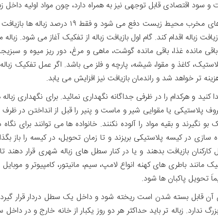
هم اکنون حدود ۸۱ درصد از زباله های جهان به روش ها
فت زباله اقدام کند. گام اول بازیافت زباله از تفکیک آغاز می شود. زبال
، باقی مانده غذا، باقی مانده گوشت، ماهی و مرغ، دور ریز میوه و سبز
تیک، کاغذ و مقوا، شیشه، پارچه و فلز می باشد. اگر عمل تفکیک زباله 
زینه تر خواهد شد و راندمان بازیافت نیز افزایش می یابد.
 کنید و هرکدام را در ظرفی جداگانه نگهداری نمائید. برای نگهداری زب
روف پلاستیکی یا مقوایی شیر و ماست و پنیر را قبل از انداختن در ظرف 
 نگیرند و بقیه مواد را آلوده نکنند. خانواده ها می توانند برای نگا
سازی در کیسه پلاستیکی بریزند و تا زمان تحویل، در کیسه را باز بگذ
نان بازیافت بدهند و یا در کنار سطل های زباله شهری قرار دهند تا ت
نیک مانند باطری های کهنه انواع لامپ، سیم، مانیتور، کامپیوتر و موبایل
اَ تحویل پاکبان ها شود.
ردن آن قابل بسته شدن است ریخته شود و داخل یک سطل دردار قرار گیرد
 ندارد. زباله تر باید حداکثر هر دو روز یکبار از خانه خارج و در دا