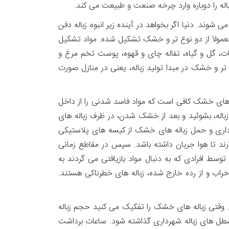
ی مخرب محیط زیست دفع می شود و فقط ۱۹ درصد زباله ها بازیافت می شوند. دنیا اگر بخواهد در آینده زیر انبوه زباله دفن
ه معمولاَ از دو نوع تر و خشک تشکیل شده. مواد تشکیل
یجات، گل و گیاه، تفاله چای و قهوه، پوست تخم مرغ و
تر و خشک در مبدا تولید زباله، یعنی در منازل صورت
اله های خشک کافی است که مواد فاسد شدنی را از داخل
زباله، بشوئید و بعد از خشک شدن، در ظرف زباله های
ه داری و حمل زباله های خشک از کیسه های پلاستیکی
ارند تا هوا جریان داشته باشد. سپس در مقاطع زمانی
وسط افرادی که به دنبال مواد بازیافتی می گردند به
 خراب و از رده خارج شده، زباله های خطرناکی هستند.
. وقتی زباله های خشک را تفکیک می کنید حجم زباله
خل سطل های زباله شهرداری گذاشته شود. ساعات برداشت