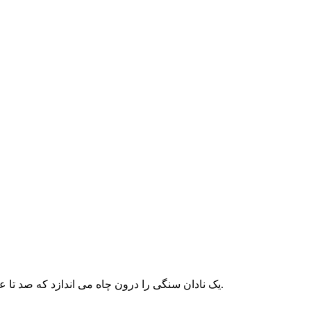
یک نادان سنگی را درون چاه می اندازد که صد تا عاقل نمیتوانند در بیارند.جامعه انسانی ویا حتی خانواده که بخش کوچکی از اجتماع هست از ناحیه انسانهای احمق ضربه خورده ومیخورد.