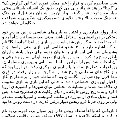
“پیاده نظام در حال پیشرفت است. فیل ها خطوط دفاعی را شکسته اند. شاه سعی در عقب نشینی دارد، اما سواره نظام دشمن، او را از پشت محاصره کرده و فرار را غیر ممکن نموده اند.” این گزارش یک
د ۲۰۰۰ سال پیش باز می گردد، زمانی که امپراتوری”گوپتا” بر هند فرمانروایی می کرد. طبق یک افسانه باستانی وقتی
بسیار مورد توجه قرار گرفت و از آن پس شاهان هند قبل از هر جنگ
حنه جنگ موجب بالا رفتن دلاوری، تصمیم‌گیری، شکیبایی و شجاعت
جنگاوران خواهد شد.
از رواج قماربازی و اعتیاد به بازی‌های شانسی در بین مردم خود
تکی بر دوراندیشی و استدلال باشد. مدتی بعد، سیسا نزد شاه آمد و
لیه تا صد خانه گزارش شده است. این بازی در ابتدا “چاتورانگا” نام
گرفت و صفحه آن نیز “آشتاپادا” نام داشت. واژه چاتورانگا که از زبان سانسکریت سرچشمه گرفته، به‌معنی «چهار گروه» است که اشاره دارد به ۴ عضو نظامی این بازی یعنی ارابه‌ها (رخ
وشیروان ساسانی این بازی به عنوان هدیه، برای دربار پادشاه ایران
مناطق رواج پیدا کرد. سپس این بازی از طریق ایران، به روم شرقی و
 آن انتخاب شد. پس ازانقراض سلسله ساسانی و پیروزی مسلمانان،
عراب شطرنج به اسپانیا و اروپای مرکزی رفت. در اروپا بود که
 از کاخ های سلطنتی خارج شد و به کوچه و بازار رفت. در قرن
ط قرن نوزدهم، این انگلستان بود که سلطه خود را بر شطرنج آغاز
خبار این بازی اختصاص دادند، تا جائی که این بازی به بازی محبوب
زی علاقه‌مند شدند و مسابقات مختلفی میان شهرها و کشورهای اروپا
کرد و به تدریج روس ها یکه تاز دنیای رقابت های شطرنج شدند. پس
د و تبدیل نمادی از مبارزه دو مکتب کمونیسم و امپریالیسم شد. در
زیکنی که واقعاً سلطه روس ها را زیر سوال برد، قهرمانی به نام Deep Blue بود. رایانه ای که ساخت شرکت IBM است. این کامپیوتر تنها برای شطرنج بازی کردن طراحی شده بود. رقابت بین IBM و
قهرمان شکست ناپذیر جهان به نام کاسپارف، از سال ۱۹۸۹ آغاز شد. این کامپیوتر مرتباً از قهرمان جهان شکست خورد و مرتباً ارتقا پیدا کرد، تا اینکه بالاخره در سال ۱۹۹۷ موفق شد در رقابتی طولانی،