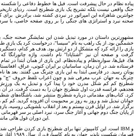
جوانترین شاهزاده این امپراتور در نبردی کشته شد، برادرش برای ک
صحنه نبرد و استراتژی های جنگی را بر روی صفحه خاصی، با سردار
مشهور‌ترین داستان در مورد تبدیل شدن این نمایشگر صحنه جنگ، به
خشمگین ‌بود. از یک راهب به نام “سیسا”، درخواست کرد یک بازی طرا
بازی را ارائه کرد که متشکل از دو ارتش بود. هدف هر کدام، دستگیری 
ها)، فیل‌ها، سواره‌نظام و پیاده‌نظام. این بازی از همان ابتدا در
فرستاده شد. در آن زمان، ساسانیان بر ایران کنونی، عراق، افغانستا
یونان رسید. در فارسی ابتدا به این بازی چترنگ می گفتند. بعد 
چترنگ به جهان عرب معرفی شد و چون اعراب تلفظ حروف “چ” و “گ”
شطرنج کم کم شکل مدرن خود را پیدا کرد و تبدیل به یک ورزش ف
هجدهم، فرانسه قدرت اول شطرنج جهان را به دست گرفت. در آن زمان
کرد. کتاب‌های مقدماتی درباره شطرنج منتشر شد، باشگاه‌های شطرنج 
جوانان تبدیل شد و روز به روز بر محبوبیت آن افزوده گردید. کم کم
برگزار شد. در اوایل قرن بیستم و بعد از انقلاب بلشویکی روسیه، 
از پایان جنگ دوم جهانی و آغاز جنگ سرد، نبرد اصلی بر سر قهرمانی
این دوران غول هائی مانند مگنوس، کاسپارف، بوریس اسپاسکی و بابی فیشر، بسیار درخشیدند ولی بر روی هم تا فرو ریختن دیوار برلین قدرت در دست روس ها بود.