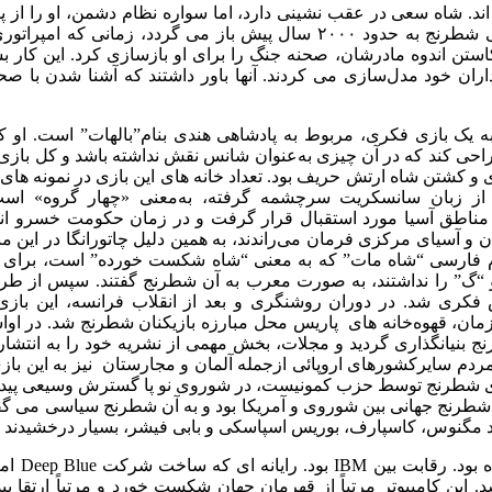
جنگ واقعی نیست بلکه تشریح یک بازی شطرنج است. ردپای تاریخی شطرنج به حدو
استن اندوه مادرشان، صحنه جنگ را برای او بازسازی کرد. این کار 
ان خود مدل‌سازی می کردند. آنها باور داشتند که آشنا شدن با ص
 یک بازی فکری، مربوط به پادشاهی هندی بنام”بالهات” است. او که 
حی کند که در آن چیزی به‌عنوان شانس نقش نداشته باشد و کل بازی م
و کشتن شاه ارتش حریف بود. تعداد خانه های این بازی در نمونه های او
 تمام مناطق آسیا مورد استقبال قرار گرفت و در زمان حکومت خسرو ان
ن و آسیای مرکزی فرمان می‌راندند، به همین دلیل چاتورانگا در این 
ها نام فارسی “شاه مات” که به معنی “شاه شکست خورده” است، برای
 را نداشتند، به صورت معرب به آن شطرنج گفتند. سپس از طریق ا
کری شد. در دوران روشنگری و بعد از انقلاب فرانسه، این بازی
، قهوه‌خانه ‌های پاریس محل مبارزه بازیکنان شطرنج شد. در اواس
بنیانگذاری گردید و مجلات، بخش‌ مهمی از نشریه خود را به انتشار ا
 مردم سایرکشورهای اروپائی ازجمله آلمان و مجارستان نیز به این با
بازی شطرنج توسط حزب کمونیست، در شوروی نو پا گسترش وسیعی پیدا 
 شطرنج جهانی بین شوروی و آمریکا بود و به آن شطرنج سیاسی می گفتن
اما با