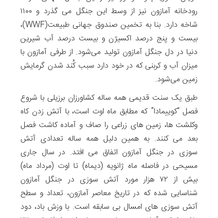
رودخانه آمازون نیز از وسط این جنگل می گذرد و ۱۱۰۰
شاخه دارد. بنا به تخمین صندوق جهانی طبیعت(WWF)،
بیست و پنج درصد اکسیژن و بیست درصد آب شیرین
دنیا در دل جنگل آمازون تولید می‌شود. از طرفی آمازون با
میزان آب و کربنی که در خود دارد سبب کُند شدن گرمایش
زمین می‌شود.
طبق یک سنت قدیمی همه ساله کشاورزان برزیلی با شروع
فصل “کوییمادا” که مطابق ماه اوت است، با آتش زدن کاه
وکلشت ها، زمین های زراعی را صاف و آماده کاشت فصل
بعد می کنند. به همین دلیل همه ساله تعدادی آتش
سوزی در جنگل آمازون اتفاق می افتد. در سال جاری
مسیحی در فاصله ماه ژانویه (دیماه) تا اوت (مرداد ماه)
بیش از ۷۲ هزار مورد آتش سوزی در جنگل آمازون
شناسایی شده که در تاریخ معاصر آمازون، تعداد و سطح
آتش سوزی های امسال بی سابقه است. با وزش باد، دود