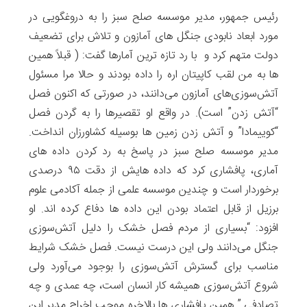
رئیس جمهور، مدیر موسسه صلح سبز را به دروغگویی در
مورد ابعاد نابودی جنگل های آمازون و تلاش برای تضعیف
دولت متهم کرد و با رد تازه ترین آمارها گفت: ( قبلاً همین
ها به من لقب کاپیتان اره را داده بودند و حالا مرا مسئول
آتش‌سوزی‌های آمازون می‌دانند، در صورتی که اکنون فصل
“آتش زدن” است). در واقع او تقصیرها را به گردن فصل
“کوییمادا” و آتش زدن زمین ها بوسیله کشاورزان انداخت.
مدیر موسسه صلح سبز در پاسخ به رد کردن داده های
آماری، پافشاری کرد که داده هایش از دقت ۹۵ درصدی
برخوردار است و چندین موسسه علمی از جمله آکادمی علوم
برزیل از قابل اعتماد بودن این داده ها دفاع کرده اند. او
افزود: “بسیاری از مردم فصل خشک را دلیل آتش‌سوزی
جنگل می‌دانند ولی این درست نیست. فصل خشک شرایط
مناسب برای گسترش آتش‌سوزی را بوجود می‌آورد ولی
شروع آتش‌سوزی همیشه کار انسان است، چه عمدی و چه
تصادفی.” همین پافشاری ها بالاخره موجب اخراج مدیر این