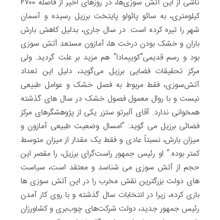
ناشی از این آتش سوزی‌ها، در روزهای اخیر از فاصله ۲۷۰۰
کیلومتری، به سائو پائولو پایتخت برزیل رسیده و آسمان
شهر را تیره کرده است. در سال جاری، بدلیل کاهش بارش
باران و خشک بودن درخت ها، آمازون مستعد آتش سوزی
بود و رسم قدیمی”کوییمادا” هم مزید بر علت گردید. ولی
مرکز تحقیقات فضایی برزیل می‌گوید، دلیل این تعداد
آتش‌سوزی‌، فقط مربوط به فصل خشک و عوامل طبیعی
نیست و با روال معمول فصول خشک در سال های گذشته
همخوانی ندارد. آقای آلبرتو ستزر یکی از پژوهشگرهای مرکز
فضائی برزیل می گوید: “امسال وضعیت طبیعی آمازون و
میزان بارش، نسبتاً عادی و فقط یک مقدار از میزان متوسط
کمتر بوده.” او رئیس جمهور راست‌گرای برزیل، را مقصر این
حجم از آتش سوزی می شناسد و معتقد است، سیاست
های دولت بزرگترین نقش مخرب را در این آتش سوزی ها
بازی کرده، زیرا در انتخابات سال گذشته و با روی کار آمدن
رئیس جمهور جدید، دولت شرکت‌های چوب‌بری و کشاورزان