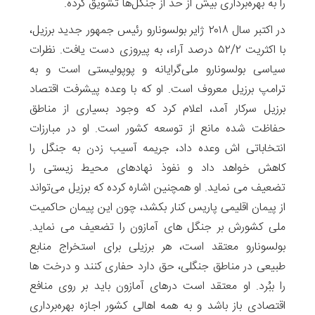
را به بهره‌برداری بیش از حد از جنگل‌ها تشویق کرده.
در اکتبر سال ۲۰۱۸ ژایر بولسونارو رئیس جمهور جدید برزیل،
با اکثریت ۵۲/۲ درصد آراء، به پیروزی دست یافت. نظرات
سیاسی بولسونارو ملی‌گرایانه و پوپولیستی است و به
ترامپ برزیل معروف است. او که با وعده پیشرفت اقتصاد
برزیل سرکار آمد، اعلام کرد که وجود بسیاری از مناطق
حفاظت ‌شده مانع از توسعه کشور است. او در مبارزات
انتخاباتی اش وعده داد، جریمه آسیب زدن به جنگل را
کاهش خواهد داد و نفوذ نهادهای محیط زیستی را
تضعیف می نماید. او همچنین اشاره کرده که برزیل می‌تواند
از پیمان اقلیمی پاریس کنار بکشد، چون این پیمان حاکمیت
ملی‌ کشورش بر جنگل های آمازون را تضعیف می نماید.
بولسونارو معتقد است، هر برزیلی برای استخراج منابع
طبیعی در مناطق جنگلی، حق دارد حفاری کنند و درخت ها
را ببُرد. او معتقد است درهای آمازون باید بر روی منافع
اقتصادی باز باشد و به همه اهالی کشور اجازه بهره‌برداری