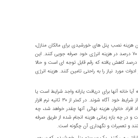
ن هزینه نصب پنل های خورشیدی برای مالکان منازل،
گران تمام می شد. اما از مدتی قبل، بخشی از مالکان توانستند با استفاده از یارانه ایالتی و نصب پنل های خورشیدی، حدود ۷۰ درصد در هزینه انرژی خود صرفه جویی کنند. این
فه جوئی برای هر خانواده، حدود ۳۶۰۰ دلار در سال برآورد می شود. در چند سال اخیر هزینه پنل های خورشیدی حدود ۷۰ درصد کاهش یافته که رقم قابل توجه ای است و حالا
ات مورد نیاز را به راحتی تامین کنند. هزینه انرژی
 آیا خانه آنها برای دریافت یارانه واجد شرایط است یا
نه و آیا این کار برای آنها مقرون به صرفه است، به سایت (UnderstandSolar) وارد شوند و کد پستی خود را ثبت کنند تا از شرایط خود آگاه شوند. در کمتر از ۳۰ ثانیه نرم افزار
فراد خانوار، هزینه نهائی آنها چقدر خواهد شد، چه
و در چه بازه زمانی هزینه انجام شده از طریق صرفه
د و تعمیرات و نگهداری آن چگونه است.
نل خورشیدی اکنون حداکثر تا ۲۵ سال کارکرد محصول خود را گارانتی می کنند. یک سیستم پنل خورشیدی که بر روی