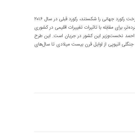
مردم اتیوپی در تلاش برای مقابله با تبعات جنگل‌زدایی و تغییرات اقلیمی، درماه گذشته ظرف ۱۲ ساعت، با کاشت ۳۵۳ میلیون درخت رکورد جهانی را شکستند، رکورد قبلی در سال ۲۰۱۶
ک کارزار گسترده‌تر، برای مقابله با تاثیرات تغییرات اقلیمی در کشوری
 در مجموع ۴ میلیارد درخت، تحت سرپرستی آبی احمد نخست‌وزیر این کشور در جریان است. این طرح
ن ملل متحد، پوشش جنگلی اتیوپی از اوایل قرن بیست میلادی تا سال‌های