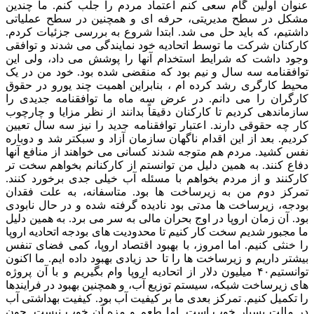
عنوان اولین گام سعی کنم اعتماد مردم را جلب کنم. ما چندین
مشکل در سطح مدیریتی، حرفه ای و همچنین در سطح عملیاتی
داشتیم، که باید حل می شد. ابتدا شروع به بررسی جزئیات کردم.
کارکنان شرکت ما توسط اتحادیه خود نمایندگی می شدند و توافقی
وجود داشت که شرایط استخدام آنها را پوشش می داد، ولی این
توافقنامه سه سال و نیم بود که منقضی شده بود. خود من در یک
محیط کارگری رشد کرده ام ، بنابراین اهمیت چند یورو در حقوق
کارگران را می دانم. در عرض سه ماه ما توافقنامه جدیدی را
سازماندهی کردیم تا کارکنان دقیقاً بدانند از نظر مزایا و چارچوب
کار چه حقوقی دارند. اعتبار توافقنامه جدید را نیز سه سال تعیین
کردیم. بعد از این اقدام ناگهان سازمان آزاد و سبکتر شد و دوباره
نفس کشید. مردم هم متوجه شدند کسانی می خواهند از منافع آنها
دفاع کنند. به همین دلیل من توانستم از کارکنانم بخواهم سخت تر
کارکنند و از مردم بخواهم با مسئله آب خیلی جدی برخورد کنند.
تمرکز دوم من به زیرساخت ها بود. متاسفانه، به علت فقدان
بودجه، زیرساخت ها مدتی بود نادیده گرفته شده و در حال نابودی
بود. آن زمان اروپا در اوج بحران مالی به سر می برد. به همین دلیل
ما مجبور شدیم سخت کار کنیم تا محدودیت های بودجه اتحادیه اروپا
را خنثی کنیم. اما امروز، با بهبود اقتصاد اروپا، کمی فضای تنفس
بیشتر داریم و زیرساخت ها را تا حد زیادی بهبود داده ایم. ما اکنون
توانستیم۴۰ میلیون دلار از اتحادیه اروپا وام بگیریم و با آن پروژه
های زیرساخت شبکه، سیستم توزیع آب، و همچنین بهبود در فرایندها
را تکمیل کنیم. تمرکز بعدی ما بر کیفیت آب بود. کیفیت بهداشتی آب
در مالت بسیار خوب است. اما طعم و مزه آن خوب نیست. چون