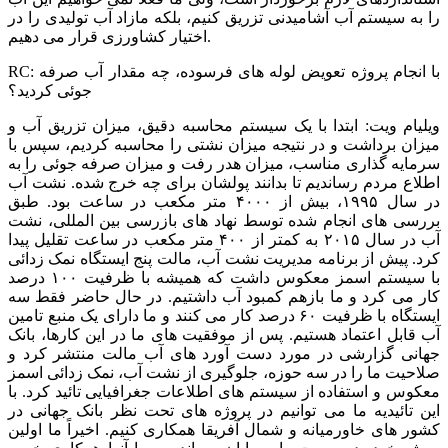
را به سیستم آب آشامیدنی تزریق کنیم، بلکه مازاد آب تولیدی را در
اختیار کشاورزی قرار می دهیم.
RC: با انجام پروژه تعویض لوله های فرسوده، چه مقدار آب صرفه
جوئی کردید؟
ویلیام ویت: ابتدا با یک سیستم محاسبه دقیق، میزان تزریق آب و
میزان برداشت و در نتیجه میزان نشتی را محاسبه کردیم، سپس با
سرمایه گذاری مناسب، میزان هدر رفت و میزان صرفه جوئی را به
اطلاع مردم رساندیم تا بدانند پولشان برای چه خرج شده. نشت آب
در سال ۱۹۹۵، بیش از ۴۰۰۰ متر مکعب در ساعت بود. طبق
بررسی های انجام شده توسط نهاد های بازرسی بین المللی، نشت
آب در سال ۲۰۱۵ به کمتر از ۴۰۰ متر مکعب در ساعت تقلیل پیدا
کرد. پیش از برنامه مدیریت نشت آب، مالت پنج ایستگاه نمک زدائی
با سیستم اسمز معکوس داشت که همیشه با ظرفیت ۱۰۰ درصد
کار می کرد و ما بازهم کمبود آب داشتیم. در حال حاضر فقط سه
ایستگاه با ظرفیت ۶۰ درصد کار می کنند و ما دارای یک منبع تامین
آب قابل اعتماد هستیم. پس از موفقیت های ما در این کارها، بانک
جهانی گزارشی در مورد دست آورد های آب مالت منتشر کرد و
صلاحیت ما را در سه حوزه، جلوگیری از نشت آب، نمک زدائی اسمز
معکوس و استفاده از سیستم های اطلاعات جغرافیایی تائید کرد. با
این تائیدیه ما می توانیم در پروژه های تحت نظر بانک جهانی در
کشور های خاورمیانه و شمال آفریقا همکاری کنیم. اخیراً ما اولین