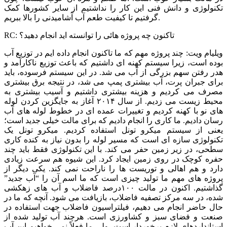
تکنولوژی و دانش فنی این کار را نداشتیم از سایر کشورها کمک
گرفتیم تا کیفیت طعم آب آشامیدنی را بالا ببریم.
RC: تاکنون چه پروژه هائی را توانسته اید انجام دهید؟
ویلیام ویت: چند پروژه مهم که ما تاکنون انجام داده ایم در توزیع آب
بوده است، زیرا سیستم کهنه ای داشتیم که باعث توزیع ناکارآمد و
هدر رفتن سهم بزرگی از آب می شد. در این سیستم فرسوده، باید
برای جبران پرت، آب بیشتری پمپ می شد، در نتیجه برق بیشتری
مصرف می کردیم و هزینه بیشتری داشتیم و آسیب بیشتری به
محیط زیست می زدیم. از سال ۲۰۱۴ آغاز به جایگزین کردن لوله
های نو با کهنه کردیم و تغییرات عمده ای در خطوط لوله های آب
رسان دادیم. ما کاری را انجام دادیم که برای مالت خیلی جدید است؛
یعنی از سیستم میکرو تونل استفاده کردیم. میکرو تونل یک
تکنولوژی سازه ای است که مسیر لوله را بدون نیاز به کنده کاری
سطحی، در زیر زمین حفر می کند. با این تکنولوژی فقط باید چند
حفره کوچک در روی زمین ایجاد کرد. این شیوه هم سرعت زیادی
دارد و هم اهالی و توریست ها را ناراحت نمی کند. یکی دیگر از
پروژه های مهم ما تولید چیزی است که ما اسم آن را “آب جدید”
گذاشتیم. اکنون در مالت ۱۰۰درصد فاضلاب و آب های زهکشی
شده، در سه مرکز تصفیه فاضلاب، بازیافت می شود. آنچه که ما در
حال حاضر انجام می دهیم، فیلتراسیون فاضلاب جهت استفاده در
صنعت و فضای سبز و کشاورزی است. هرچند آب تولید شده از
استانداردهای لازم برخوردار است، ولی ما فعلاً نمی خواهیم این آب