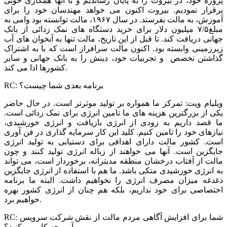
پروژه خود، در بیروت را به پایان رساندیم و با آنها همکاری خوبی
برقرار نمودیم. بیروت اکنون می خواهد مهندسان خود را برای
آموزش، به مالت بفرستد. در سال ۱۹۶۷، مالت توانسته بود وامی به
مبلغ۷/۵ میلیون دلار برای خرید دستگاه های نمک زدائی از بانک
جهانی دریافت کند. تا قبل از این تاریخ، مالت تنها به آبخوان های آب
زیرزمینی وابسته بود. اکنون مالت سرافراز است که با به اشتراک
گذاشتن تخصص و تجربیات خود، دینش را به بانک جهانی و سایر
کشورها ادا می کند.
RC: برنامه بعدی شما چیست؟
ویلیام ویت: تمرکز ما همواره بر تولید موثرتر است. در حال حاضر
یکی از بزرگترین هزینه های ما تامین انرژی برای نمک زدائی است.
ما قصد داریم به زودی از انرژی بازیافت و انرژی خورشیدی،
نیازهای خود را تامین کنیم. کلید این کار سرمایه گذاری در فن آوری
است. کشور مالت دارای اهدافی برای دستیابی به تولید انرژی
جایگزین است. آنها می خواهند از زباله انرژی تولید کنند و چون
مالت از آفتاب درخشان منطقه مدیترانه، برخوردار است، می تواند
به انرژی خورشیدی متکی باشد. ما هم با استفاده از انرژی جایگزین
دغدغه میزان مصرف انرژی را نخواهیم داشت. البته ما برنامه
اختصاصی برای خود نداریم، بلکه هم چنان از انرژی کشور بهره
خواهیم برد.
RC: شما برای افزایش آگاهی مردم مالت از نقش شرکت سرویس
آب، چه کار می کنید؟