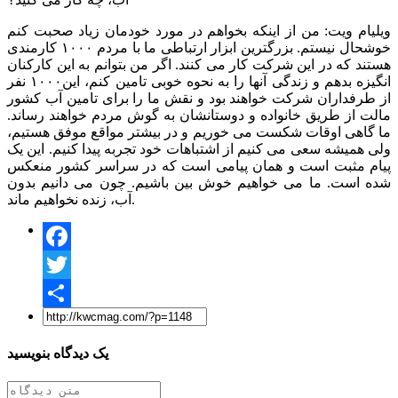
ویلیام ویت: من از اینکه بخواهم در مورد خودمان زیاد صحبت کنم
خوشحال نیستم. بزرگترین ابزار ارتباطی ما با مردم ۱۰۰۰ کارمندی
هستند که در این شرکت کار می کنند. اگر من بتوانم به این کارکنان
انگیزه بدهم و زندگی آنها را به نحوه خوبی تامین کنم، این۱۰۰۰ نفر
از طرفداران شرکت خواهند بود و نقش ما را برای تامین آب کشور
مالت از طریق خانواده و دوستانشان به گوش مردم خواهند رساند.
ما گاهی اوقات شکست می خوریم و در بیشتر مواقع موفق هستیم،
ولی همیشه سعی می کنیم از اشتباهات خود تجربه پیدا کنیم. این یک
پیام مثبت است و همان پیامی است که در سراسر کشور منعکس
شده است. ما می خواهیم خوش بین باشیم. چون می دانیم بدون
آب، زنده نخواهیم ماند.
F
a
T
c
w
S
e
i
h
یک دیدگاه بنویسید
b
t
a