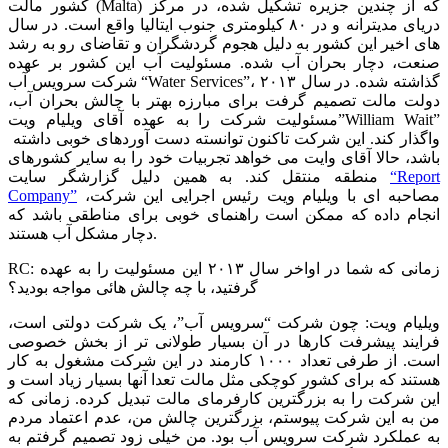
کشور مالت (Malta) که از چندین جزیره تشکیل شده، در مرکز
دریای مدیترانه و در ۸۰ کیلومتری جنوب ایتالیا واقع است. در سال
های اخیر این کشور به دلیل هجوم گردشگران و تقاضای رو به رشد
صنعت، دچار بحران آب شده. مسئولیت آب این کشور بر عهده
شرکت سرویس آب “Water Services”، گذاشته شده. در سال ۲۰۱۳
دولت مالت تصمیم گرفت برای مبارزه بهتر با چالش بحران آب،
مسئولیت شرکت را به عهده آقای ویلیام ویت”William Wait”
واگذار کند. این شرکت تاکنون توانسته دست آوردهای خوبی داشته
باشد، حالا آقای وایت می خواهد تجربیات خود را به سایر کشورهای
“Report
منطقه منتقل کند. به همین دلیل گزارشگر سایت
مصاحبه ای با ویلیام ویت رئیس اجرایی این شرکت،
Company”
انجام داده که ممکن است راهنمای خوبی برای مناطقی باشد که
دچار مشکل آب هستند.
RC: زمانی که شما در اواخر سال ۲۰۱۳ این مسئولیت را به عهده
گرفتید، با چه چالش هائی مواجه بودید؟
ویلیام ویت: چون شرکت “سرویس آب”، یک شرکت دولتی است،
فرایند پیشرفت کارها در آن بسیار طولانی تر از بخش خصوصی
است. از طرفی تعداد ۱۰۰۰ کارمند در این شرکت مشغول به کار
هستند که برای کشور کوچکی مثل مالت تعدا آنها بسیار زیاد است و
این شرکت را به بزرگترین کارفرمای مالت تبدیل کرده. زمانی که
من به این شرکت پیوستم، بزرگترین چالش من، عدم اعتماد مردم
به عملکرد شرکت سرویس آب بود. من خیلی زود تصمیم گرفتم به