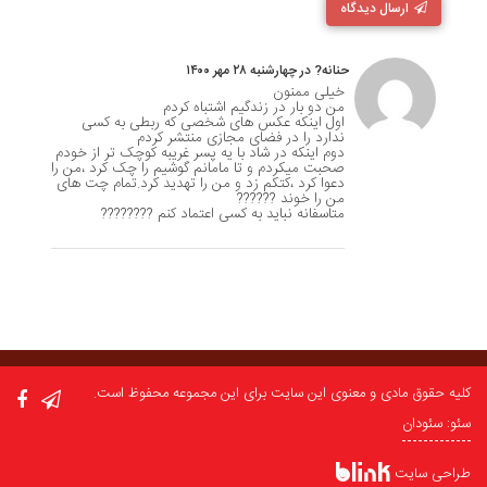
ارسال دیدگاه
حنانه? در چهارشنبه ۲۸ مهر ۱۴۰۰
خیلی ممنون
من دو بار در زندگیم اشتباه کردم
اول اینکه عکس های شخصی که ربطی به کسی
ندارد را در فضای مجازی منتشر کردم
دوم اینکه در شاد با یه پسر غریبه کوچک تر از خودم
صحبت میکردم و تا مامانم گوشیم را چک کرد ،من را
دعوا کرد ،کتکم زد و من را تهدید کرد.تمام چت های
من را خوند ??????
متاسفانه نباید به کسی اعتماد کنم ????????
کلیه حقوق مادی و معنوی این سایت برای این مجموعه محفوظ است.
سئو: سئودان
طراحی سایت