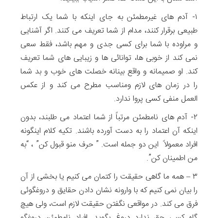
۱- آدم های غیرمطمئن به جای اینکه با شما یک ارتباط
طبیعی برقرار کنند، مدام از شما تعریف می کنند. اگر آشنایی
و مراوده با شما برای کسی جدی و مهم باشد، فقط سعی
نمی کند از خوبی ها، توانائی ها و زیبایی های شما تعریف
کند. او صمیمانه و واقع بینانه خصلت های خوب و بد شما
را در زمان های لازم ومناسب مطرح می کند و از عکس
العمل منفی کسی پروا ندارد.
۲- آدم های نامطمئن مرتباً از شما اعتماد می طلبند، بدون
اینکه آن اعتماد را به دست آورده باشند. تکیه کلام اینگونه
افراد معمولاً این دو جمله است. ” حرف منو قبول کن” ، “به
من اطمینان کن”.
۳ – همه ما گاهی حقیقت را کتمان می کنیم یا بخشی از آن
را بیان نمی کنیم که با وارونه نشان دادن حقایق و دروغگوئی
فرق می کند. در مواقعی نگفتن حقیقت لازم است، ولی هیچ
گاه کسی حق ندارد دروغ بگوید. افراد نامطمئن دروغگو