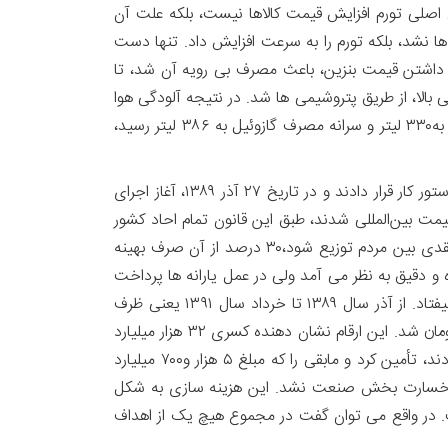
ل اصلی تورم افزایش قیمت کالاها نیست، بلکه علت آن
 نشد، بلکه تورم را به سرعت افزایش داد. تنها دست
نگاه داشتن قیمت بنزین، باعث مصرف بی رویه آن شد، تا
 بالا، از طریق پتروشیمی ها شد. در نتیجه آلودگی هوا
در شهرهای بزرگ به حد خطرناکی رسید. در سال ۸۹ که هم زمان با تعلیق این قانون نسنجیده بود، سرانه مصرف بنزین در ایران به۳۳۰ لیتر و سرانه مصرف گازوئیل به ۳۸۶ لیتر رسید،
وقتی تثبیت قیمت کالاهای اساسی از تحمل دولت خارج شد، این بار یک طرح غیر علمی دیگر که ظاهری مردمی داشت را در دستور کار قرار دادند و در تاریخ ۲۷ آذر ۱۳۸۹، آغاز اجرای
قیمت بین‌المللی شدند، طبق این قانون تمام احاد کشور
اعم از فقیر و غنی و نیازمند و بی نیاز، مشمول دریافت یارانه نقدی ماهیانه گردیدند. قرار بود نیمی از درآمد حاصله، به صورت نقدی بین مردم توزیع شود،۳۰ درصد از آن صرف بهینه
اب شده و دقیق به نظر می آمد ولی در عمل یارانه ها پرداخت
شد، اما جمع آوری مابه التفاوت یارانه ها و تحویل آن به دولت کاری شد کارستان که حتی یک بار هم طبق پیش بینی اتفاق نیفتاد. از آذر سال ۱۳۸۹ تا خرداد سال ۱۳۹۱ یعنی ظرف
یکسال و نیم، میزان درآمد حاصل از هدفمندی یارانه‌ها ۳۰ هزار میلیارد تومان و میزان مصارف برای یارانه نقدی ۶۲ هزار میلیارد تومان شد. این ارقام نشان دهنده کسری ۳۲ هزار میلیارد
تومانی است. در نتیجه دولت بخش زیادی از پرداخت‌های یارانه را از شرکت‌های آب و فاضلاب و گاز، که خود محتاج بودجه بودند، تأمین کرد و مابقی را که مبلغ ۵ هزار و۷۰۰ میلیارد
ن خسارت بخش صنعت نشد. این هزینه سازی به شکل
ل یک پنجم نرخ بین المللی است. در واقع می توان گفت در مجموع هیچ یک از اهداف