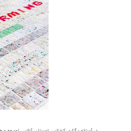
در آستانه برگزاری کنفرانس لهستان، آژانس توسعه و ه