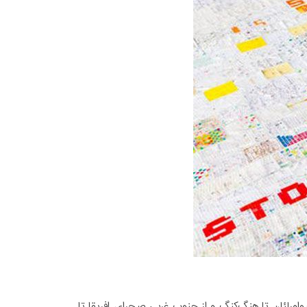
ورلئان تا هنگ‌کنگ و از جنوب غربی صحرای افریقا تا