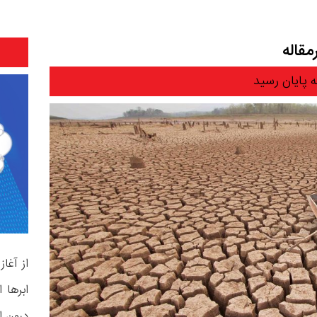
قاله
 پایان رسید
از آغا
ابرها 
درون ا