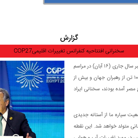
گزارش
سخنرانی افتتاحیه کنفرانس تغییرات اقلیمیCOP27
آقای آنتونیو گوترش دبیرکل سازمان ملل، در روز ۷ نوامبر سال جاری (۱۶ آبان) در مراسم
افتتاحیه نشست تغییرات اقلیمی، در حضور بیش از ۱۰۰ تن از رهبران جهان و بیش از
خ مصر آمده بودند، سخنانی ایراد
معیت سیاره ما از آستانه جدیدی
انی متولد خواهد شد. این نقطه
س در مورد تغییرات آب و هوایی