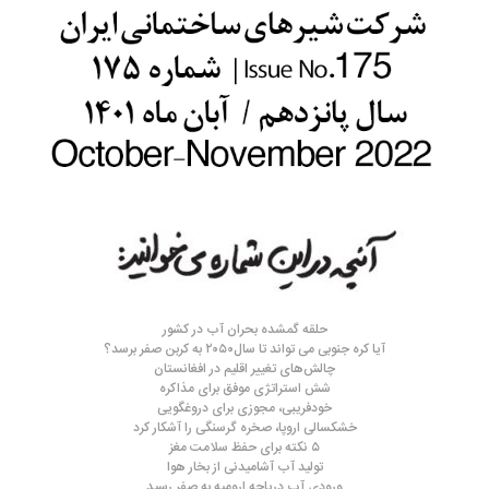
حلقه گمشده بحران آب در کشور
آیا کره جنوبی می تواند تا سال۲۰۵۰ به کربن صفر برسد؟
چالش‌های تغییر اقلیم در افغانستان
شش استراتژی موفق برای مذاکره
خودفریبی، مجوزی برای دروغگویی
خشکسالی اروپا، صخره گرسنگی را آشکار کرد
۵ نکته برای حفظ سلامت مغز
تولید آب آشامیدنی از بخار هوا
ورودی آب دریاچه ارومیه به صفر رسید