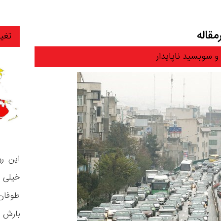
قاله
تغی
و سوبسید ناپایدار
این ر
خیلی ر
طوفان
بارش ب