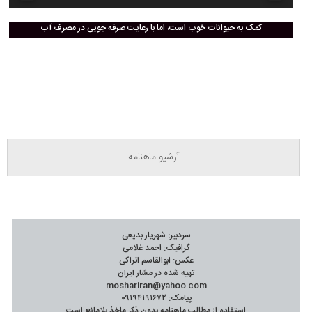
کمک به حیوانات خوب است، اما با رعایت صرفه جویی در مصرف آب
آرشیو ماهنامه‌
سردبیر: شهریار بدیعی
گرافیک: احمد غلامی
عکس: ابوالقاسم اتراکی
تهیه شده در مشار ایران
moshariran@yahoo.com
پیامک: ۰۹۱۹۴۱۹۱۶۷۲
استفاده از مطالب ماهنامه بدون ذکر ماخذ بلامانع است