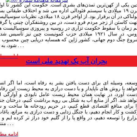
ین یکی از کهن‌ترین تمدن‌های بشری است. حکومت این کشور تا اوا
قرن ۱۹ میلادی با سیستم فئودالی اداره می شد و اختلاف طبقاتی بس
هولناکی در آن برقرار بود. از اواخر قرن ۱۸ میلادی، نظریات سوس
هت کاستن از زجر مردم فرو دست، در بین روشنفکران چینی پا گرف
م زمان با سقوط حکومت تزاری در روسیه و پیروزی سوسیالیست ه
روس، در سال ۱۹۲۱ میلادی حزب کمونیست چین نیز تأسیس شد.
روع جنگ دوم جهانی، کشور ژاپن که همسایه دریایی چین محسوب 
. . .
شود، به نفع
ادامه مط
بحران آب یک تهدید ملی است
وسعه، وسیله ای برای دست یافتن بشر به رفاه است، اما اگر انس
خواهد با روش های ناپایدار و با دست درازی به محیط زیست این رفاه 
دست آورد، در نهایت همان محیط زیست عامل نابودی و آوارگی 
واهد شد. اگر از منابع آب به شکل بی رویه برداشت کنیم، درختان جن
ا برای منافع اقتصادی قطع کنیم، در حریم رودخانه ها ساخت و س
کشت و کار انجام دهیم، با جنگل زدایی و دست درازی به مراتع، باغات
ارع را توسعه دهیم، در واقع پا را از گلیم خود دراز تر کرده ایم و ب
منتظر . . .
ادامه مط