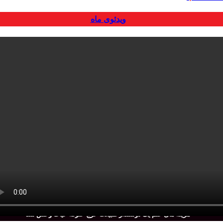
ویدئوی ماه
هزینه های ختم یک دوستدار طبیعت خرج علوفه حیات وحش شد