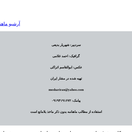
سردبیر: شهریار بدیعی
گرافیک: احمد غلامی
عکس: ابوالقاسم اتراکی
تهیه شده در مشار ایران
moshariran@yahoo.com
پیامک: ۰۹۱۹۴۱۹۱۶۷۲
استفاده از مطالب ماهنامه بدون ذکر ماخذ بلامانع است