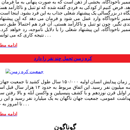
میر ناخودآگاه، بخشی از ذهن است که به صورت پنهانی به ما فرمان 
هد. فرض کنیم از کودکی به فردی گفته شده که تو تنبل و ناکارآمد هست
نگاه در بزرگسالی یک پیشنهاد شغلی جذاب به این فرد بشود. اینجا است
میر ناخودآگاه وارد عمل می شود و فرمان می دهد که این پیشنهاد 
دی نگیر، چون تو تنبل و ناکارآمد هستی. آن فرد هم احتمالاً طبق دست
یر ناخودآگاه، این پیشنهاد شغلی را با دلایل ناموجه، رد خواهد کرد.
نتیجه کاری که می توانست . . .
ادامه مط
کره زمین تحمل چند نفر را دارد
از زمان پیدایش انسان اولیه ۱۵۰/۰۰۰ سال طول کشید تا جمعیت جه
سه میلیون نفر رسید. این اتفاق مربوط به حدود ۱۲ هزار سال
ر اوایل قرن نوزدهم و با کشف پنی­سیلین و واکسن آبله و بالا رفتن س
هداشت عمومی، جمعیت جهان ناگهان به یک میلیارد نفر رسید و این ر
تا امروز به عدد . . .
ادامه مط
گوناگون