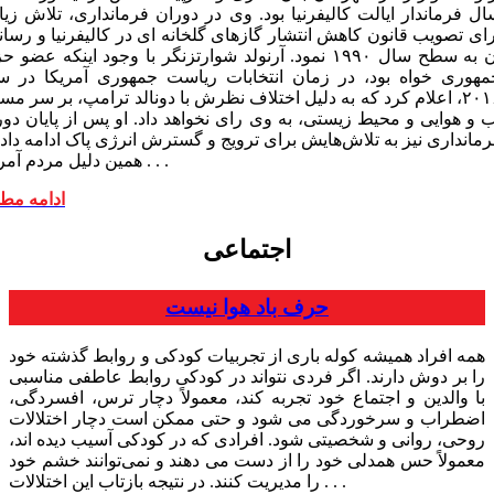
ال فرماندار ایالت کالیفرنیا بود. وی در دوران فرمانداری، تلاش زیا
رای تصویب قانون کاهش انتشار گازهای گلخانه ای در کالیفرنیا و رسان
آن به سطح سال ۱۹۹۰ نمود. آرنولد شوارتزنگر با وجود اینکه عضو
مهوری خواه بود، در زمان انتخابات ریاست جمهوری آمریکا در س
۲۰۱۶، اعلام کرد که به دلیل اختلاف نظرش با دونالد ترامپ، بر سر مس
ب و هوایی و محیط زیستی، به وی رای نخواهد داد. او پس از پایان دور
مانداری نیز به تلاش‌هایش برای ترویج و گسترش انرژی پاک ادامه داد.
همین دلیل مردم آمریکا . . .
ادامه مط
اجتماعی
حرف باد هوا نیست
همه افراد همیشه کوله باری از تجربیات کودکی و روابط گذشته خود
را بر دوش دارند. اگر فردی نتواند در کودکی روابط عاطفی مناسبی
با والدین و اجتماع خود تجربه کند، معمولاً دچار ترس، افسردگی،
اضطراب و سرخوردگی می شود و حتی ممکن است دچار اختلالات
روحی، روانی و شخصیتی شود. افرادی که در کودکی آسیب دیده اند،
معمولاً حس همدلی خود را از دست می دهند و نمی‌توانند خشم خود
را مدیریت کنند. در نتیجه بازتاب این اختلالات . . .