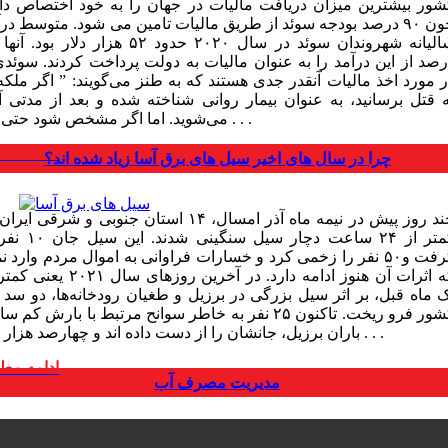
شور بیشترین میزان دریافت مالیات در جهان را به خود اختصاص داد
چون ۹۰ درصد بودجه سوئد از طریق مالیات تامین می شود. متوسط در
رصد از این درآمد را به عنوان مالیات به دولت پرداخت کردند. سوئدی‌
ر مورد اخذ مالیات آنقدر جدی هستند که به طنز می‌گویند: ” اگر ملکه
ه قتل برسانید، به عنوان بیمار روانی شناخته شده و بعد از مدتی آز
. . .
می‌شوید. اما اگر مشخص شود حتی یک
ادامه مط
چند روز پیش در نیمه ماه آذر امسال، ۱۴ استان جنوبی و شرقی ای
کمتر از ۲۴ ساعت دچار سیل سنگینی شد
گرفت و۵۰ نفر را زخمی کرد و خسارات فراوانی به اموال مردم وارد ن
که اثرات آن هنوز ادامه دارد. در آخرین روزهای سال ۲۱
ک ماه قبل، بر اثر سیل بزرگی در برزیل و طغیان رودخانه‌ها، دو سد ا
کشور فرو ریخت. تاکنون ۲۵ نفر به خاطر سوانح مرتبط با بارش کم س
باران برزیل، جانشان را از دست داده اند و چهارصد هزار نفر . . .
ادامه مط
مدیریت مصرف آب