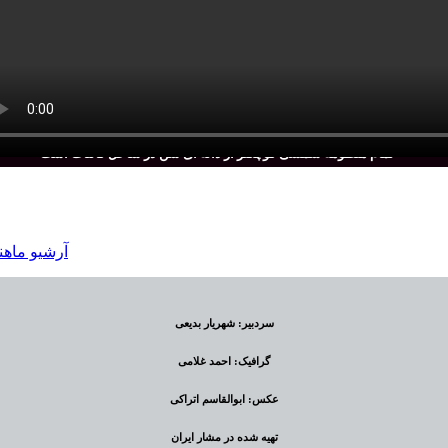
تمام منظومه شمسی کوچکتر از دانه ای شن در ساحل کائنات است
سردبیر: شهریار بدیعی
گرافیک: احمد غلامی
عکس: ابوالقاسم اتراکی
تهیه شده در مشار ایران