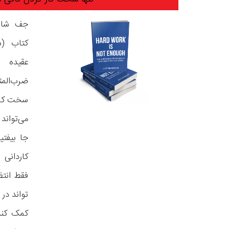
جف شانو
کتاب (س
عقیده 
ضرب‌الم
سخت کار 
می‌تواند
جا بیفتی
کاردانی
فقط انتظ
تواند در 
کمک کند.