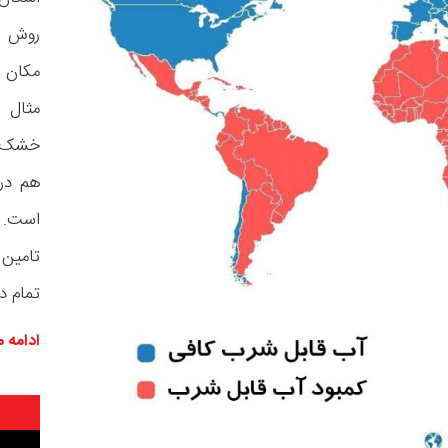
روش م
مکان 
مثال ق
خشک ای
هم در 
است. ه
تامین 
تمام دن
ادامه 
نمایشگر