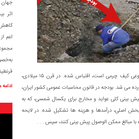
جهان و
کاهش ق
اعم از
مجموع
به‌خص
قرنطین
کلمه بودجه از لغت فرانسوی بوژه“bouge” که نام نوعی کیف چرمی است، اقتباس شده. در قرن ۱۵ میلادی،
ادامه 
ورده می شد. بودجه در قانون محاسبات عمومی کشور ایران،
جه یعنی پیش بینی کلی عواید و مخارج برای یکسال شمسی، که به
خش اصلی، درآمدها و هزینه ها تشکیل شده. در لایحه
نمایشگر
اه با مبالغ ممکن الوصول پیش بینی کنند، سپس
. . .
ویدیو