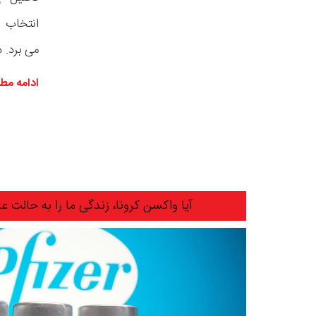
انتخاب م
می برد. د
ادامه مط
آیا واکسن کرونا، زندگی ما را به حالت ع