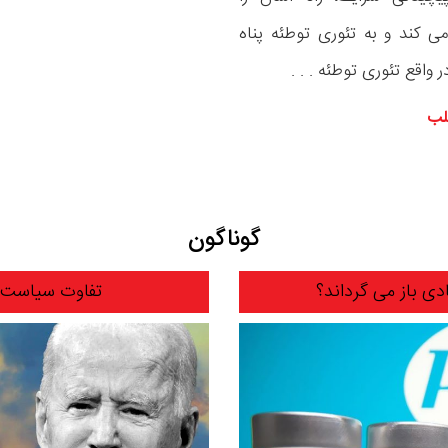
ی کند و به تئوری توطئه پناه
ر واقع تئوری توطئه . . .
لب
گوناگون
ادی باز می گرداند؟
تفاوت سیاست 