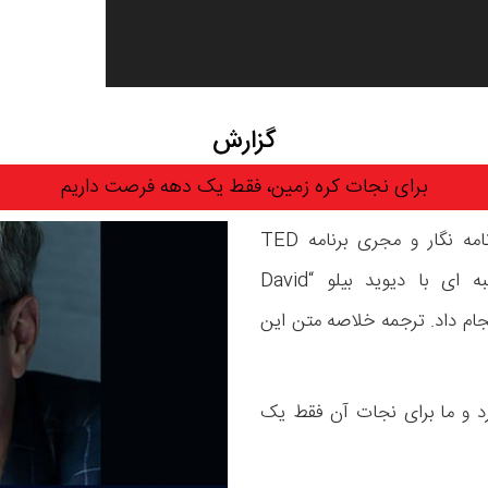
گزارش
برای نجات کره زمین، فقط یک دهه فرصت داریم
خانم مهنوش زمردی “Manoush Zomorodi” روزنامه نگار و مجری برنامه TED
Radio Hour در ششم نوامبر سال ۲۰۲۰ مصاحبه ای با دیوید بیلو “David
”سردبیر مجله علمی Scientific American انجام داد. ترجمه خلاصه متن این
رد و ما برای نجات آن فقط یک