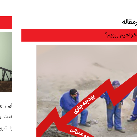
قاله
خواهیم برویم؟
این رو
نفت ر
با شرو