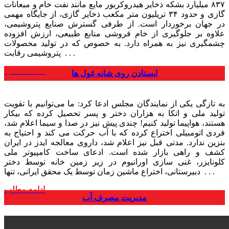
۸۳۷ میلیارد بشکه ذخایر هیدروکربور مایع مانند نفت خام و میعانات
گازی و حدود ۳۴ تریلیون متر مکعب ذخایر گازی، از جایگاه مهمی
در جهان برخوردار است. از طرفی گسترش صنایع پتروشیمی،
علاوه بر جلوگیری از خام فروشی منابع طبیعی، ارزش افزوده
چشمگیری نیز به همراه دارد. به خصوص که در تولید محصولات
پتروشیمی رقابت . . .
ادامه مطلب
ایستادن روی شانه غول ها
به تازگی یکی از نمایندگان مجلس ادعا کرد: ما می‌توانیم با تقویت
تولید ملی و اتکا به هزاران دختر و پسر تحصیل کرده که بیکار
هستند، هواپیما تولید کنیم! چندی پیش نیز در صدا و سیما اعلام شد،
فردی اتومبیلی اختراع کرده که با آب حرکت می کند و احتیاج به
بنزین ندارد. مدتی قبل نیز اعلام شد، داروی معالجه ایدز در ایران
کشف و راهی بازار شده است. ادعای ساخت کامپیوتر ملی
کلونایزر، غنی سازی اورانیوم در زیر زمین خانه توسط دختر
دبیرستانی، اختراع ماشین زمان توسط یک محقق ایرانی، تنها . . .
ادامه مطلب
مدیریت مصرف آب