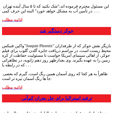
این مسئول محترم فرموده اند،”شک نکنید که تا ۵ سال آینده تهران
. . .
در تأمین آب به مشکل خواهد خورد” البته این حرف کمی
ادامه مطلب
جوکر دستگیر شد
واکین فنیکس”Joaquin Phoenix” بازیگر نقش جوکر که از طرفداران
محیط زیست است، در مراسم دریافت جایزه گلدن گلوب برای فیلم
جوکر، از اهالی سینمای آمریکا خواست تا مسئولیت حفاظت از کره
زمین را به عهده بگیرند. وی بعدازظهر روز دهم ژانویه، در تظاهراتی
که در رابطه با . . .
ظاهراً به هر کجا که روی آسمان همین رنگ است، گیرم که بعضی
جا ها رنگ آسمان تیره تر است.
ادامه مطلب
ترفند استرالیا برای حل بحران کم‌آبی