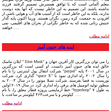
معلم آلمانی است که با توافق همسرش تصمیم گرفتند فرزند
نداشته باشند. این تصمیم به این خاطر نیست که آنها بچه دوست
ندارند، بلکه به این خاطر است که از آسیب های آب و هوایی ناشی از
افزودن به جمعیت کره زمین، نگران هستند. ورینا اکنون پایه گذار
جنبش زنانی شده که به خاطر نگرانی از بحران های اقلیمی، نمی
خواهند . . .
ادامه مطلب
ایده های جنون آمیز
ایلان ماسک ” Elon Musk” را می توان بزرگترین کار آفرین جهان و
خالق ایده های جنون آمیز دانست. او کسی است که بزرگترین
شرکت انتقال پول اینترنتی را با نام “paypal” در سال ۲۰۰۱ پایه
گذاری کرد. شرکت “space X” را سال ۲۰۰۲ راه اندازی نمود تا
توریست به فضا بفرستد. شرکت تسلا موتور را در سال ۲۰۰۳ به
منظور تولید اتومبیل های برقی راه اندازی کرد. در سال ۲۰۱۹ اولین
خط آزمایشی پروژه قطار معلق را، با نام “hyperloop” به طول ۷
کیلومتر و با سرعت۴۶۳ کیلومتر بر ساعت، با . . .
ادامه مطلب