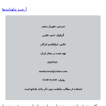
آرشیو ماهنامه‌ها
سردبیر: شهریار بدیعی
گرافیک: احمد غلامی
عکس: ابوالقاسم اتراکی
تهیه شده در مشار ایران
۸۸۸۲۲۸۶۰
moshariran@yahoo.com
پیامک: ۰۹۱۹۴۱۹۱۶۷۲
استفاده از مطالب ماهنامه بدون ذکر ماخذ بلامانع است