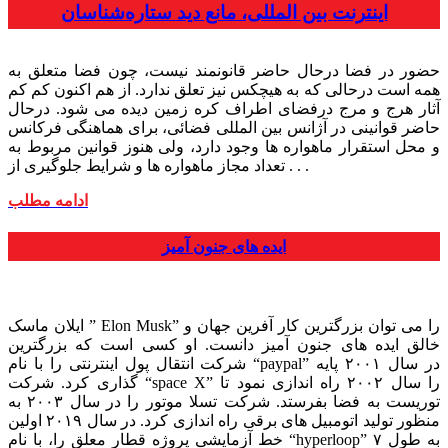
اینترنت بین المللی، مانع دید ستاره‌شناسان
حضور در فضا درحال حاضر قانونمند نیست، چون فضا متعلق به
همه است درحالی که به هیچکس نیز تعلق ندارد. از هم اکنون کم کم
آثار هرج و مرج درفضای اطراف کره زمین دیده می شود. درحال
حاضر قوانینی در آژانس بین المللی فضائی، برای هماهنگی فرکانس
و محل استقرار ماهواره ها وجود دارد، ولی هنوز قوانین مربوط به
تعداد مجاز ماهواره ها و شرایط جلوگیری از . . .
ادامه مطلب
ایده های جنون آمیز
ایلان ماسک ” Elon Musk” را می توان بزرگترین کار آفرین جهان و
خالق ایده های جنون آمیز دانست. او کسی است که بزرگترین
شرکت انتقال پول اینترنتی را با نام “paypal” در سال ۲۰۰۱ پایه
گذاری کرد. شرکت “space X” را سال ۲۰۰۲ راه اندازی نمود تا
توریست به فضا بفرستد. شرکت تسلا موتور را در سال ۲۰۰۳ به
منظور تولید اتومبیل های برقی راه اندازی کرد. در سال ۲۰۱۹ اولین
خط آزمایشی پروژه قطار معلق را، با نام “hyperloop” به طول ۷