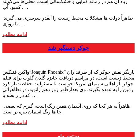
زیاد آن هم در زمانه کم‌آبی و خشکسالی است. محلی‌ها می‌گویند
کمبود آب . . .
ظاهراً دولت ها مشکلات محیط زیست را آنقدر سرسری می گیرند
. . .
تا روزی
ادامه مطلب
جوکر دستگیر شد
واکین فنیکس”Joaquin Phoenix” بازیگر نقش جوکر که از طرفداران
محیط زیست است، در مراسم دریافت جایزه گلدن گلوب برای فیلم
جوکر، از اهالی سینمای آمریکا خواست تا مسئولیت حفاظت از کره
زمین را به عهده بگیرند. وی بعدازظهر روز دهم ژانویه، در تظاهراتی
که در رابطه با . . .
ظاهراً به هر کجا که روی آسمان همین رنگ است، گیرم که بعضی
جا ها رنگ آسمان تیره تر است.
ادامه مطلب
ویدئوی ماه