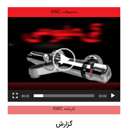
محصولات KWC
نمایشگر
ویدیو
00:26
00:00
کارخانه KWC
گزارش