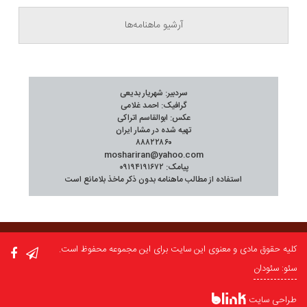
آرشیو ماهنامه‌ها
سردبیر: شهریار بدیعی
گرافیک: احمد غلامی
عکس: ابوالقاسم اتراکی
تهیه شده در مشار ایران
۸۸۸۲۲۸۶۰
moshariran@yahoo.com
پیامک: ۰۹۱۹۴۱۹۱۶۷۲
استفاده از مطالب ماهنامه بدون ذکر ماخذ بلامانع است
کلیه حقوق مادی و معنوی این سایت برای این مجموعه محفوظ است.
سئو: سئودان
طراحی سایت