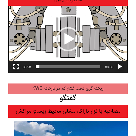
محصولات KWC
نمایشگر
ویدیو
00:58
00:00
ریخته گری تحت فشار کم در کارخانه KWC
گفتگو
مصاحبه با نزار باراکا، مشاور محیط زیستِ مراکش