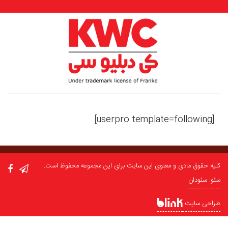
[userpro template=following]
کلیه حقوق مادی و معنوی این سایت برای این مجموعه محفوظ است.
سئو: سئودان
طراحی سایت