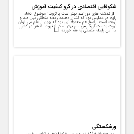
شکوفایی اقتصادی در گرو کیفیت آموزش
از گذشته های دور”علم بهتر است یا ثروت” موضوع انشاء
رایج در مدارس بود که نشان دهنده رابطه منطقی بین علم و
ثروت است. پاسخ هم معمولاً این بود که چون از علم می توان
ثروت بدست آورد پس علم بهتر است از ثروت. ظاهراً در کشور
ما، این رابطه منطقی به هم خورده، […]
ورشکستگی
روز سه شنبه (۱۸ دسامبر سال ۲۰۱۸) دونالد ترامپ رئیس