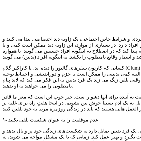
ردی و شرایط خاص اجتماعی، یک زاویه دید اختصاصی پیدا می کنند و
فراد دارد. در بسیاری از موارد، این زاویه دید ممکن است کمی و یا
پیدا کند که در اصطلاح به اینگونه افراد خسیس می گویند. یا همواره
کسانی که کارتون سفرهای گالیور را دیده اند، با کاراکتر گلام (Glum) آشنا هستند، شخصیت منفی بافی که با لحن خاصی مرتباً می‌گفت: “من می‌دونم نمیشه … من می دونم کارمون تمومه” و مدام همه چیز را
بته کمی بدبینی را ممکن است با حزم و دوراندیشی و احتیاط توجیه
وقتی تلفن زنگ می زند یک فرد بدبین به این فکر می کند که لابد پیام
نامطلوبی را می خواهند به او بدهند.
سبت به آینده برای آنها دشوار است. خبر خوب این است که مغز ما قادر
ل به یک آدم نسبتاً خوش بین بشویم. در اینجا هفت راه برای غلبه بر
۱- عدم موفقیت را به عنوان شکست تلقی نکنید
م. یک فرد بدبین تمایل دارد به شکست‌های زندگی خود پر و بال بدهد و
عبرت بگیرد و بهتر عمل کند. زمانی که با یک مشکل مواجه می شوید، به