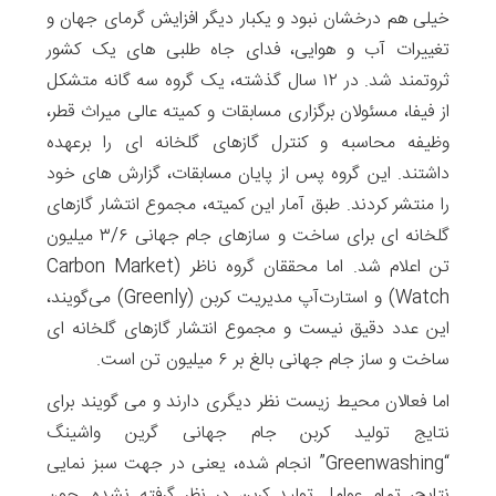
خیلی هم درخشان نبود و یکبار دیگر افزایش گرمای جهان و
تغییرات آب و هوایی، فدای جاه طلبی های یک کشور
ثروتمند شد. در ۱۲ سال گذشته، یک گروه سه گانه متشکل
از فیفا، مسئولان برگزاری مسابقات و کمیته عالی میراث قطر،
وظیفه محاسبه و کنترل گازهای گلخانه ای را برعهده
داشتند. این گروه پس از پایان مسابقات، گزارش های خود
را منتشر کردند. طبق آمار این کمیته، مجموع انتشار گازهای
گلخانه ای برای ساخت و سازهای جام جهانی ۳/۶ میلیون
تن اعلام شد. اما محققان گروه ناظر (Carbon Market
Watch) و استارت‌آپ مدیریت کربن (Greenly) می‌گویند،
این عدد دقیق نیست و مجموع انتشار گازهای گلخانه ای
ساخت و ساز جام جهانی بالغ بر ۶ میلیون تن است.
اما فعالان محیط زیست نظر دیگری دارند و می گویند برای
نتایج تولید کربن جام جهانی گرین واشینگ
“Greenwashing” انجام شده، یعنی در جهت سبز نمایی
نتایج، تمام عوامل تولید کربن در نظر گرفته نشده. چون