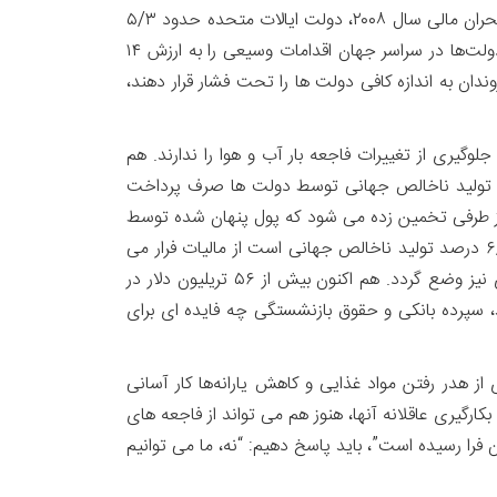
۱۹۴۵، ایالات متحده حدود ۳۶ درصد از تولید ناخالص داخلی خود را صرف پیروزی در جنگ جهانی دوم کرد. همچنین در طول بحران مالی سال ۲۰۰۸، دولت ایالات متحده حدود ۵/۳
درصد از تولید ناخالص خود را برای نجات مؤسسات مالی که ورشکسته شده بودند، هزینه کرد. تنها در نه ماه اول سال ۲۰۲۰، دولت‌ها در سراسر جهان اقدامات وسیعی را به ارزش ۱۴
دادند. پس رقم ۲ درصد، عدد بزرگی نیست و اگر شهروندان به اندازه کافی دولت ها را تحت فشار قرار دهند،
گیری از تغییرات فاجعه بار آب و هوا را ندارند. هم
د از تولید ناخالص جهانی توسط دولت ها صرف پرداخت
آن نزدیک به ۷ درصد تولید ناخالص جهانی است. از طرفی تخمین زده می شود که پول پنهان شده توسط
ثروتمندان برای فرار از مالیات، حدود ۱۰ درصد از تولید ناخالص جهان است و همه ساله ۴/۱ تریلیون دلار پول جدید که برابر با ۶/۱ درصد تولید ناخالص جهانی است از مالیات فرار می
کند. برای جلوگیری از رسیدن به آخرالزمان محیط زیستی لازم است که از این فرار مالیاتی جلوگیری شود و مالیات های جدیدی نیز وضع گردد. هم اکنون بیش از ۵۶ تریلیون دلار در
 سپرده بانکی و حقوق بازنشستگی چه فایده ای برای
از هدر رفتن مواد غذایی و کاهش یارانه‌ها کار آسانی
رگیری عاقلانه آنها، هنوز هم می تواند از فاجعه های
را رسیده است”، باید پاسخ دهیم: “نه، ما می توانیم