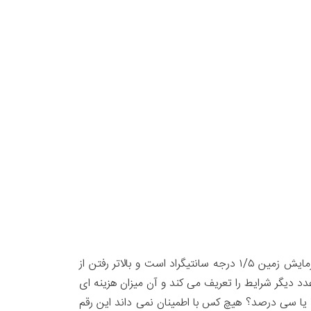
در سال های اخیر دنیا آموخته که اهداف خود را بر اساس اعداد تعریف کند. مثلاً دانشمندان می گویند آستانه تحمل افزایش گرمایش زمین ۱/۵ درجه سانتیگراد است و بالاتر رفتن از
 از یک فاجعه جهانی، یک عدد دیگر شرایط را تعریف می کند و آن میزان هزینه ای
 ما باید ۵۰ درصد از کل بودجه جهان را هزینه کنیم؟ یا سی درصد؟ هیچ کس با اطمینان نمی داند این رقم