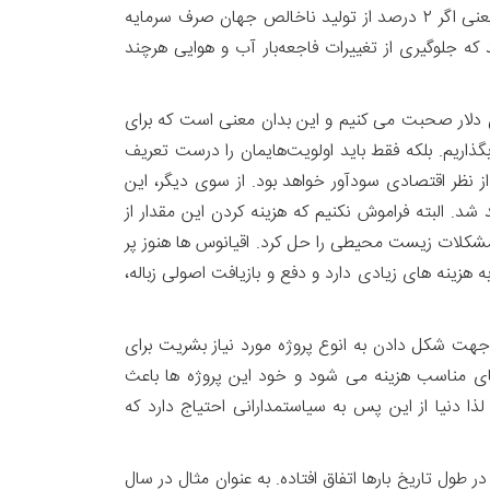
چقدر است، ولی نکته ای که می تواند باعث خوشحالی شود این است که بیشتر کارشناسان بر روی عدد ۲ درصد توافق دارند. یعنی اگر ۲ درصد از تولید ناخالص جهان صرف سرمایه
که جلوگیری از تغییرات فاجعه‌بار آب و هوایی هرچند
خالص داخلی جهان در سال ۲۰۲۱ حدود ۹۰ تریلیون دلار بوده، پس ما در مورد عددی در حدود ۱/۸ تریلیون دلار صحبت می کنیم و این بدان معنی است که برای
اریم. بلکه فقط باید اولویت‌هایمان را درست تعریف
ز نظر اقتصادی سودآور خواهد بود. از سوی دیگر، این
د. البته فراموش نکنیم که هزینه کردن این مقدار از
ه های مورد نیاز برای حفظ محیط زیست فاصله زیادی دارد و نمی توان با این ۲ درصد همه مشکلات زیست محیطی را حل کرد. اقیانوس ها هنوز پر
 هزینه های زیادی دارد و دفع و بازیافت اصولی زباله،
علمی قوی برخوردار است، رقم ۲ درصد تنها یک برآورد تقریبی جهت شکل دادن به انوع پروژه مورد نیاز بشریت برای
ای مناسب هزینه می شود و خود این پروژه ها باعث
ذا دنیا از این پس به سیاستمدارانی احتیاج دارد که
ر طول تاریخ بارها اتفاق افتاده. به عنوان مثال در سال