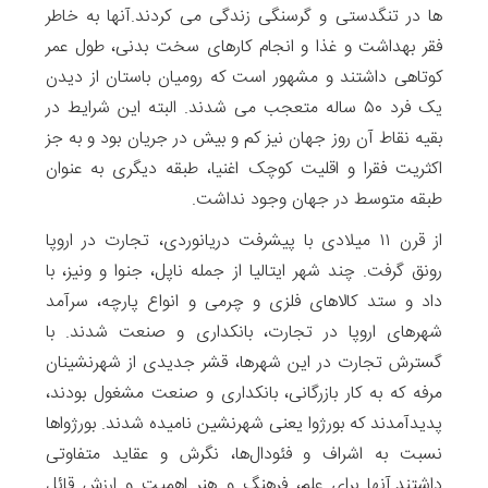
ها در تنگدستی و گرسنگی زندگی می کردند.آنها به خاطر
فقر بهداشت و غذا و انجام کارهای سخت بدنی، طول عمر
کوتاهی داشتند و مشهور است که رومیان باستان از دیدن
یک فرد ۵۰ ساله متعجب می شدند. البته این شرایط در
بقیه نقاط آن روز جهان نیز کم و بیش در جریان بود و به جز
اکثریت فقرا و اقلیت کوچک اغنیا، طبقه دیگری به عنوان
طبقه متوسط در جهان وجود نداشت.
از قرن ۱۱ میلادی با پیشرفت دریانوردی، تجارت در اروپا
رونق گرفت. چند شهر ایتالیا از جمله ناپل، جنوا و ونیز، با
داد و ستد کالاهای فلزی و چرمی و انواع پارچه، سرآمد
شهرهای اروپا در تجارت، بانکداری و صنعت شدند. با
گسترش تجارت در این شهرها، قشر جدیدی از شهرنشینان
مرفه که به کار بازرگانی، بانکداری و صنعت مشغول بودند،
پدیدآمدند که بورژوا یعنی شهرنشین نامیده ‌شدند. بورژوا‌ها
نسبت به اشراف و فئودال‌ها، نگرش و عقاید متفاوتی
داشتند.آنها برای علم، فرهنگ و هنر اهمیت و ارزش قائل