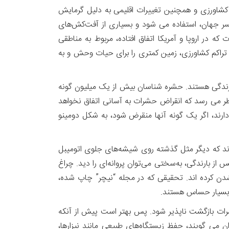
 کشاورزی و همچنین تغییرات اقلیمی به دلیل گرمایش
کنون بیش‌از ۳‌ میلیون تن آفت‌کش در سال در سراسر جهان، استفاده می شود و بسیاری از آفت‌کش‌های
در اروپا و آمریکا اتفاق افتاده، مربوط ‌به مناطقی
تراکم کشاورزی، زمین کمتری را برای حیات وحش و به
لیون ( ۱۰ میلیارد میلیارد) حشره در دنیا در حال زندگی هستند. حشره شناسان بیش از یک میلیون گونه
ده شناسایی شده است. پس ظاهراً به نظر می رسد که انقراض حشرات به آسانی اتفاق نخواهد
رند، اگر یک گونه آنها منقرض شود، به شکل دومینو
 می‌کردند، می‌دیدند که دیگر مثل گذشته روی شیشه‌های جلوی اتومیبل
 از بارندگی، به‌سختی می‌توان پروانه‌ای را دید. چراغ
 شدن کرده اند. تحقیقی که در مجله “نیچر” چاپ شده،
رات بازگشت ‌ناپذیر شود. پس بهتر است پیش از آنکه
 می گویند، حفظ زیستگاه‌های طبیعی مانند نیزارها،