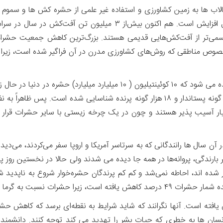
تالاب ها به زمین کشاورزی و استفاده غیر علمی از حشره کش ها و سموم
جهانی، پدیده کاهش تعداد حشرات روز به روز در حال افزایش است. هم ا
سمی‌تر از آفت‌کش‌هایی قدیمی هستند. بزرگ‌ترین کاهش جمعیت حشرات که 
صوص مناطقی که روش‌های کشاورزی مدرن در آن‌ فراگیر شده است، زیرا 
تعداد حشرات در کل جهان بسیار زیاد است، تخمین زده می شود که ۱۰ کوئینتی
حشره را شناسایی کرده‌اند، درحالی‌که فقط حدود ۶۰۰۰ گونه پستاندار و ۱۸ هزار گونه پرن
ار آسیب پذیر هستند و چون در یک چرخه زیستی با سایر حشرات قرار دا
حشرات در دهه‌ ۱۹۷۰، پدیدار شد. در آن سال ها رانندگانی که به سرتاسر آمریکا و اروپا سفر
 بارندگی، پروانه‌ها در همه جا ‌دیده می شدند ولی حالا در نخستین روز پس
ر شده اند، احاطه نمی‌شد و کم کم پرندگان حشره‌خوار شروع به ناپدید
بت به گرما بسیار حساس هستند.
یافته است. آنها نگرانند که شاید شرایط به نقطه‌ای برسد که کاهش حش
سان ها به خطری که حیات بشر را تهدید می کند توجه کنند. دانشمندان