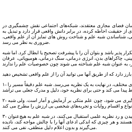
اسان فضای مجازی معتقدند، شبکه‌های اجتماعی نقش چشمگیری در
 از حقیقت احاطه کرده، در برابر دانش واقعی قرار دارد و تبدیل به
ی، شناساندن شبه علم و شناخت روش های تمایز آن از علم واقعی،
ضروری به نظر می رسد.
 ‌پذیر باشد و بتوان آن را با پیشرفت تصحیح یا ابطال کرد. اما شبه
، چاکراهای بدن، انرژی درمانی، سنگ درمانی، هومیوپاتی، عرفان
۱- حرکت معکوس: علم در مسیر حرکت خود، گام به گام پیش می‌رود و پس از جمع‌آوری مشاهدات و شکل گرفتن فرضیه ها و انجام آزمون‌های مختلف، در نهایت به یک نظریه می‌رسد. شبه ‌علم دقیقاً مسیر را
۲- استناد به تجربیات شخصی: یک فرضیه علمی هزاران بار به وسیله انواع آزمایش، راستی آزمایی می شود و بر اساس آمار، دقت آن اندازه گیری می شود، چون علم متکی بر آزمایش و آمار است. ولی شبه
۳- ترس شدید از چالش: برخلاف مباحث علمی که نظریه هایش پیوسته در حال آزمون است و دانشمندان از هرگونه تلاشی برای به چالش کشیدن و رد نظریه‌ علمی استقبال می‌کنند، در شبه‌ علم به هیچ‌عنوان
تند و هر چیزی که اندکی ادعای آنها را با چالش مواجه کند، نادیده
می‌گیرند و بدون اعلام دلیل منطقی، نفی می کنند.