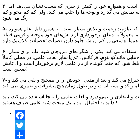
۴- اعتماد به نفس کاذب: علم همه چیز را نسبی مطرح می کند و همیشه شرایط زمان و مکان را در نظر می گیرد. در واقع علم بسیار محتاط است و همواره خود را کمتر از چیزی که هست نشان می‌دهد. اما
ه نمایش می گذارد و توجه ها را جلب می کند، ولی کم کم محو و کم
رنگ می شود.
۵- کم ارزش جلوه دادن تحصیلات کلاسیک: هیچ علمی بصورت سینه به سینه و پنهانی به کسی منتقل نمی‌شود، بلکه کسب علم فرآیندی است که نیازمند زحمت و تلاش بسیار است. به همین دلیل علم همواره
معمولاً با ادعای برخورداری از دانش‌های خودآموخته و قومی قبیله
۶- استفاده نابجا از اصطلاحات علمی: علم پهنه گسترده ای است که برای بیان دقیق مقصود، از اصطلاحات علمی خاص در محل های مناسب استفاده می کند. یکی از شگردهای مروجان شبه علم برای نشان
ایی مانندکوانتوم، فرکانس، اتم یا سایر لغات علمی، در محلی کاملاً
لط شود که حتماً گوینده‌ از بار علمی لازم برخوردار است و ادعایش
صحیح است!
۷- در جا زدن و پیشرفت نکردن: علم پویا است و در تمامی شاخه‌ها، مرتباً شاهد پیشرفت و تغییرات بنیادین آن هستیم. علم چیزی را کشف و اختراع می کند و بعد از مدتی، خودش آن را تصحیح و نفی می کند و
و انتقادی را نمی‌پذیرد و لغات علمی را نابجا استفاده می کند، باید
بدانید به احتمال زیاد با یک مبحث شبه‌ علمی طرف هستید!
Facebook
Twitter