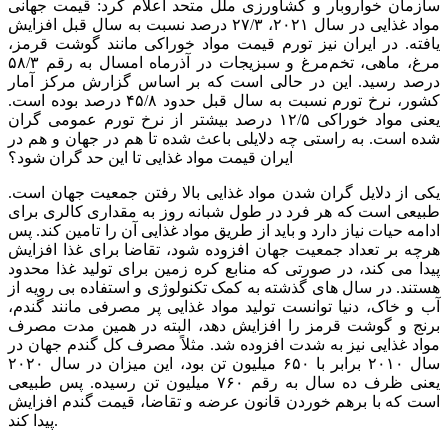
سازمان خواروبار و کشاورزی ملل متحد اعلام کرد: قیمت جهانی
مواد غذایی در سال ۲۰۲۱، ۲۷/۳ درصد نسبت به سال قبل افزایش
یافته. در ایران نیز تورم قیمت مواد خوراکی مانند گوشت قرمز،
مرغ، ماهی، تخم‌مرغ و سبزیجات در آذرماه امسال به رقم ۵۸/۳
درصد رسید. این در حالی است که بر اساس گزارش مرکز آمار
کشور، نرخ تورم نسبت به سال قبل حدود ۴۵/۸ درصد بوده است.
یعنی مواد خوراکی ۱۲/۵ درصد بیشتر از نرخ تورم عمومی گران
شده است. به راستی چه دلایلی باعث شده تا هم در جهان و هم در
ایران قیمت مواد غذایی تا این حد گران شود؟
یکی از دلایل گران شدن مواد غذایی بالا رفتن جمعیت جهان است.
طبیعی است که هر فرد در طول شبانه روز به مقداری کالری برای
ادامه حیات نیاز دارد و باید از طریق مواد غذایی آن را تامین کند. پس
هرچه بر تعداد جمعیت جهان افزوده شود، تقاضا برای غذا افزایش
پیدا می کند، در صورتی که منابع کره زمین برای تولید غذا محدود
هستند. در سال های گذشته به کمک تکنولوژی و استفاده بی رویه از
آب و خاک، دنیا توانست تولید مواد غذایی پر مصرفی مانند گندم،
برنج و گوشت قرمز را افزایش دهد، البته در همین مدت مصرف
مواد غذایی نیز به شدت افزوده شد. مثلاً مصرف کل گندم جهان در
سال ۲۰۱۰ برابر با ۶۵۰ میلیون تن بود، این میزان در سال ۲۰۲۰
یعنی ظرف ده سال به رقم ۷۶۰ میلیون تن رسیده. پس طبیعی
است که با برهم خوردن قانون عرضه و تقاضا، قیمت گندم افزایش
پیدا کند.