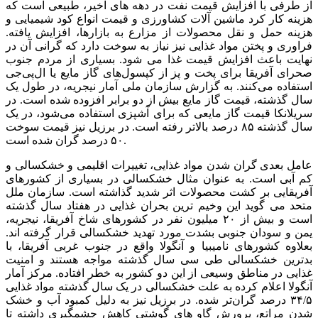
از طرفی با افزایش قیمت نفت در دهه های اخیر، طبیعی است که
هزینه کار کرد ماشین آلات کشاورزی و قیمت انواع کود شیمیایی و
هزینه حمل و نقل محصولات از مزارع به بازارها، افزایش یافته.
فراوری و پختن مواد غذایی نیز نیاز به سوخت دارد که گرانی آن در
نهایت باعث افزایش قیمت غذا می شود. بسیاری از مردم جنوب
صحرای آفریقا برای پخت و پز از کپسول‌های گاز مایع یا ال‌پی‌جی
استفاده می‌کنند. به گزارش سازمان ملی آمار نیجریه، در طول یک
سال گذشته، قیمت گاز مایع بیش از دو برابر افزوده شده است. در
سریلانکا قیمت گاز مایعی که برای آشپزی استفاده می‌شود، در یک
سال گذشته ۸۵ درصد بالاتر رفته است. در برزیل نیز قیمت سوخت
۵۰ درصد گران شده است.
عامل بعدی گران شدن مواد غذایی، تغییرات اقلیمی و خشکسالی و
کم آبی است. به عنوان مثال خشکسالی در بسیاری از کشورهای
آفریقایی بر کشت محصولات اثر شدید گذاشته است. سازمان ملل
متحد می گوید این وخیم ترین بحران غذایی در هفتاد سال گذشته
است و بیش از ۲۰ میلیون نفر در کشورهای شاخ آفریقا، نیجریه،
یمن و سودان جنوبی بشدت مورد تهدید خشکسالی قرار گرفته اند.
بعلاوه کشورهای نامیبیا و آنگولا واقع در جنوب غربی آفریقا، با
بدترین خشکسالی طی سی سال گذشته مواجه هستند و امنیت
غذایی در مناطق وسیعی از این دو کشور به خطر افتاده. مرکز آمار
آنگولا اعلام کرده به علت خشکسالی در یک سال گذشته مواد غذایی
۳۴/۵ درصد گران‌تر شده. در برزیل نیز به دلیل کمبود آب و خشک
شدن مراتع، پرورش گاو های گوشتی کاهش چشمگیری داشته تا