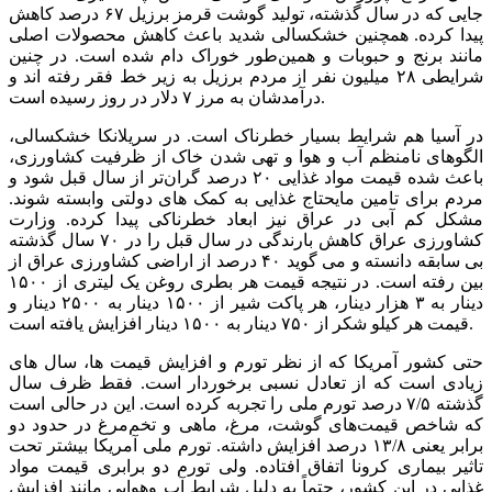
جایی که در سال گذشته، تولید گوشت قرمز برزیل ۶۷ درصد کاهش
پیدا کرده. همچنین خشکسالی شدید باعث کاهش محصولات اصلی
مانند برنج و حبوبات و همین‌طور خوراک دام شده است. در چنین
شرایطی ۲۸ میلیون نفر از مردم برزیل به زیر خط فقر رفته اند و
درآمدشان به مرز ۷ دلار در روز رسیده است.
در آسیا هم شرایط بسیار خطرناک است. در سریلانکا خشکسالی،
الگوهای نامنظم آب و هوا و تهی شدن خاک از ظرفیت کشاورزی،
باعث شده قیمت مواد غذایی ۲۰ درصد گران‌تر از سال قبل شود و
مردم برای تامین مایحتاج غذایی به کمک های دولتی وابسته شوند.
مشکل کم آبی در عراق نیز ابعاد خطرناکی پیدا کرده. وزارت
کشاورزی عراق کاهش بارندگی در سال قبل را در ۷۰ سال گذشته
بی سابقه دانسته و می گوید ۴۰ درصد از اراضی کشاورزی عراق از
بین رفته است. در نتیجه قیمت هر بطری روغن یک لیتری از ۱۵۰۰
دینار به ۳ هزار دینار، هر پاکت شیر از ۱۵۰۰ دینار به ۲۵۰۰ دینار و
قیمت هر کیلو شکر از ۷۵۰ دینار به ۱۵۰۰ دینار افزایش یافته است.
حتی کشور آمریکا که از نظر تورم و افزایش قیمت ها، سال های
زیادی است که از تعادل نسبی برخوردار است. فقط ظرف سال
گذشته ۷/۵ درصد تورم ملی را تجربه کرده است. این در حالی است
که شاخص قیمت‌های گوشت، مرغ، ماهی و تخم‌مرغ در حدود دو
برابر یعنی ۱۳/۸ درصد افزایش داشته. تورم ملی آمریکا بیشتر تحت
تاثیر بیماری کرونا اتفاق افتاده. ولی تورم دو برابری قیمت مواد
غذایی در این کشور، حتماً به دلیل شرایط آب وهوایی مانند افزایش