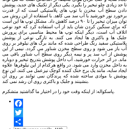
تا حد زیادی جلو تبخیر را بگیرد. یکی دیگر از تکنیک های جدید، پوشش
دادن سطح آب مخزن با توپ های پلاستیکی است که از قدرت
برخورد نور خورشید با آب سد می کاهد. با استفاده از این روش می
توان میزان تبخیر را تا ۹۰ درصد کاهش داد. مشکل توپ ها این است
که برای سنگین کردن شان باید از آب استفاده کرد که خود نوعی
اتلاف آب است، دیگر اینکه توپ ها محیط مناسبی برای پرورش
جلبک ها و باکتری ها ایجاد می کنند. به تازگی نوعی از پوشش
پلاستیکی سفید رنگ طراحی شده که مانند برگ های نیلوفر بر روی
آب باز می شود و روی سطح مخزن شناور می گردد. نیمی از این
پوشش از آب سد پر و نیمه دیگر روی سطح آب شناور باقی می
ماند. در اثر حرارت خورشید، آب داخل پوشش بتدریج تبخیر و دوباره
به داخل مخزن وارد می شود. در واقع هرکدام از این نیلوفرها علاوه
ایجاد سایه، مانند یک برج خنک کننده کوچک نیزعمل می کنند. این نوع
پوشش با موادی ساخته شده که پرندگان نمی توانند بر روی آن
بنشینند و جلبک و باکتری روی آن رشد نمی کند.
پاسکواله: از اینکه وقت خود را در اختیار ما گذاشتید متشکرم.
Facebook
Twitter