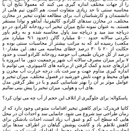
را از جهات مختلف اندازه گیری می کنند که معمولاً نتایج آن با
محاسبه سنتی تا حد زیادی متفاوت است. هم اکنون تیم هایی از
دانشمندان و کارشناسان آب، برای مطالعه تفاوت تبخیر در مخازن
مختلف، در مخازن سدهای کلرادو، کالیفرنیا، آیداهو و نوادا مستقر
هستند. به عنوان نمونه نتایج میزان تبخیر آب رودخانه کلرادو، در دو
دریاچه سد مید و دریاچه سد پاول محاسبه شده و به رقم باور
نکردنی سالانه حدود ۵۰۰ میلیارد گالن (حدود ۹/۱ میلیارد متر
مکعب) رسیده اند که به مراتب بیشتر از محاسبات سنتی بوده و
حکایت از ۲۰ تا ۳۰ درصد خطای محاسبه می دهد. این مقدار۱۰
درصد از کل جریان طبیعی آب حوضه رودخانه کلرادو است و حدود
۷ برابر میزان مصرف سالانه آب شهر پرجمعیت دنور. ما امروزه با
ابزارهای جدید و کمک گرفتن از برنامه های کامپیوتری، می توانیم با
اندازه گیری مداوم جهت و سرعت باد، درجه حرارت آب مخزن و
هوای محیط و جهت تابش خورشید در فصول مختلف، میزان تبخیر و
عوامل موثر بر آن را بهتر شناسایی کنیم و با در نظر گرفتن مدل
های آب و هوایی، میزان تبخیر را پیش بینی نمائیم.
پاسکواله: برای جلوگیری از اتلاف این حجم از آب چه می توان کرد؟
کاتیا فریدرک: برای کاهش تبخیر اقدامات متنوعی وجود دارد که از
زمان طراحی سد شروع می شود. جانمایی سد و احداث آن در محل
هایی که سطح آب کم و عمق آب زیاد است، احداث بادشکن برای
کاهش تلاطم باد و کاشت پوشش گیاهان در اطراف سدها برای
ایجاد سایه و خنک کردن هوای محیط، از اقداماتی است که می تواند