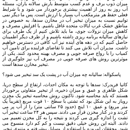
میزان ذوب برف و عدم کسب متوسط بارش سالانه باران، مسئله
آب روز به روز از اهمیت بیشتری برخوردار می شود و با شرایط
فعلی حفظ هر مترمکعب آب بسیار با ارزش است. پس ما دیگر نمی
توانیم نسبت به میزان تبخیر آب در مخازن سدها، به خصوص در
مناطق خشک غرب ایالات متحده غافل باشیم. با افزایش مصرف و
کاهش میزان نزولات جوی، ما باید تلاش کنیم از یک طرف برای
نیازهای سالیانه برنامه ریزی داشته باشیم و از طرف دیگر اطمینان
حاصل کنیم که در دهه های آینده نیز آب کافی در دسترس خواهیم
داشت. مدیران آب تلاش می کنند تا تقاضای فزاینده برای تامین آب
کمیاب را با رواج صرفه جویی و مصرف بهینه محدود کنند. یکی از
موثرترین روش های صرفه جویی در مصرف آب نیز جلوگیری از
تبخیر مخازن سدها است.
پاسکواله: سالیانه چه میزان آب در پشت یک سد تبخیر می شود؟
کاتیا فریدرک: سدها با توجه به مکان احداث، ارتفاع از سطح دریا،
شکل ظاهری و عمق و میزان ذخیره، از تبخیر متفاوتی برخوردار
هستند که باید محاسبه شود. تاکنون روش محاسبه تبخیر یک مخزن
روباز به این شکل بود که تشتی با سطح ۱۰ فوت مربع (تقریباً یک
متر مربع) و عمق ۱۰ اینچ (حدود ۲۵ سانتی متر) را از آب پر می
کردند و در کنار مخزن قرار می دادند. سپس هر ۲۴ ساعت تبخیر آب
تشت را اندازه گیری می کردند و نتیجه را به کل مخزن تعمیم می
دادند. البته این روش خیلی دقیق نیست و کم کم دارد منسوخ می
شود. محققان امروزه با استفاده از وسایل پیشرفته و متنوع، تبخیر