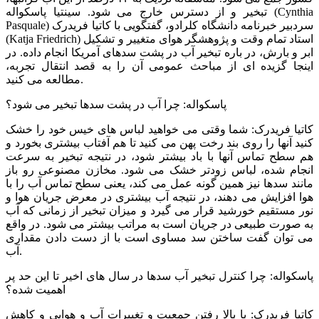
تبخیر و از دسترس خارج می شود. سینتیا پاسکواله (Cynthia
Pasquale) سردبیر خبرنامه دانشگاه کلرادو، گفتگویی با کاتیا فریدرک
(Katja Friedrich) استاد تمام وقت و پژوهشگر هوای متغییر و تشکیل
ابر و بارش، در باره تبخیر آب در پشت سدهای آمریکا انجام داده. در
اینجا گزیده ای از مباحث عمومی آن را به قصد انتقال تجربه،
مطالعه می کنید.
پاسکواله: چرا آب در پشت سدها تبخیر می شود؟
کاتیا فریدرک: شما وقتی می خواهید لباس های خیس خود را خشک
کنید آنها را روی بند رخت پهن می کنید تا هم آفتاب بیشتری بخورد و
هم سطح تماس آنها با باد بیشتر شود، در نتیجه تبخیر به سرعت
انجام شده، لباس زودتر خشک می شود. مخازن مصنوعی رو باز
مانند سدها نیز همین گونه عمل می کند، یعنی سطح تماس آب را با
هوا افزایش می دهند، در نتیجه آب بیشتری در معرض جریان هوا و
نور مستقیم خورشید قرار می گیرد و میزان تبخیر از زمانی که آب
به صورت طبیعی در جریان است به مراتب بیشتر می شود. در واقع
می توان گفت ساختن سد مساوی است با از دست دادن مقداری
آب.
پاسکواله: چرا کنترل تبخیر آب سدها در سال های اخیر تا این حد پر
اهمیت شده؟
کاتیا فریدرک: با بالا رفتن جمعیت و تغییرات آب و هوایی و کاهش