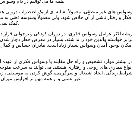
همه ما می توانیم در دام وسواس فکری گرفتار شویم و اگر قادر نباشیم از آنها عبور کنیم، در بن بست قرار خواهیم گرفت و باعث آزار خود و اجتماع اطراف خود خواهیم شد.
وسواس های غیر منطقی، معمولاً نشانه ای از یک اضطراب درونی هستن
افکار و رفتار ناشی از آن خلاص شود، ولی معمولاً وسوسه ذهنی به م
کمک نمی کند و حتی اضطراب و افسردگی را افزایش می دهد. گام نخست برای مقابله با چنین افکاری، کشف عامل اصلی و مبارزه با آن عامل است.
ریشه اکثر عوامل وسواس ‏فکری، در دوران کودکى و نوجوانى قرار دار
برابر خواسته‏ والدین خود را نداشته، بسیار در معرض خطر دچار ش
امکان بوجود آمدن وسواس بسیار زیاد است. مادران حساس و کمال جو،
در بیشتر موارد تشخیص و راه حل مقابله با وسواس فکری از عهده ا
انواع بیماری های روحی و رفتاری هستند، می توانند به سرعت متوجه د
شرایط زندگى، ایجاد اشتغال و سرگرمى، گوش کردن به موسیقی، زندگى 
غیر علمی و از همه مهم تر افزایش میزان آگاهی نسبت به مبحث وسوسه فکری و رفتاری، می تواند به کمک روانشناس و روانکاو بیاید تا او مشکل وسوسه فکری فرد را بر طرف کند.