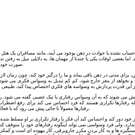
ب نشده یا حوادث در ذهن بوجود می آیند، مانند مسافران یک هتل هس
ا بعضی اوقات یکی یا چندتا از مهمان ها، به دلایلی میل به رفتن ندارن
صورت خودآگاه و ناخودآگاه در ذهن تکرار می شوند، وسوسه ذهنی گفته می شود.
برای مدتی در ذهن باقی بماند و ما را درگیر خود کند، چون زمان لازم
رد و نخواهد از مغز خارج شود، کم کم تبدیل به وسواس فکری می شود
کنش می شوند که به آن وسواس رفتاری یا تیک عصبی گفته می شود. رف
له رفتارها تکراری هستند که فرد احساس می کند برای رفع اضطراب ی
رفتارها معمولاً تا جائی پیش می رود که با فعالیت های روزانه تداخل پیدا می کند و مشکلات اجتماعی ایجاد می نماید.
ود دور کند و احساس کند آن فکر یا رفتار تکراری بر او مسلط شده.
ندارد، ولی فرد وسواسی نمی تواند اینگونه رفتارهای خود را متوقف 
ره ها و به کار بردن مکرر جاروبرقی، کار بیهوده ای است و کمکی به