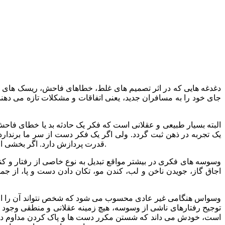
دغدغه هایی که در اثر تصمیم های غلط، خطاهای فاحش، ریسک های حسا
جای خود را به مسافران جدید، یعنی اتفاقات و مشکلات تازه می دهند. ام
البته بسیار طبیعی و عقلانی است که فکر یک حادثه بد یا خطای فاحش، 
یک تجربه در ذهن ثبت گردد. ولی اگر یک فکر دست از سر ما برندا
قدرت پردازش دارد. اگر بخشی از این قدرت پردازش به وسواسه های فکری اختصاص پیدا کند، طبیعی است که مقداری از خلاقیت و قدرت محاسباتی خود را از دست بدهیم.
وسوسه های فکری در بیشتر مواقع تبدیل به نوع خاصی از رفتار و 
اجاق گاز، جویدن ناخن و لب، کندن مو، تکان دادن دست و پا، از جم
وسواس هنگامی غیر عادی محسوب می شود که شخص نتواند آن را از خ
توجیح رفتارهای ناشی از وسوسه، هیچ زمینه عقلانی و منطقی وجود 
است، خودش می داند که شستن مکرر دست ها و پاک کردن مداوم دستگی