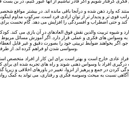
د که وارد ذهن شده و درآنجا باقی مانده اند. در بیشتر مواقع شخصی
راتب قوی تر و پدیدار تر از توان ارادی فرد است. سرکوب مداوم اینگو
د و شیوه تربیت والدین نقش فوق العاده‏اى در آن بازی می کند. کود
دن به وسواس های فکری و عملی قرار دارد. اگر آموزش مسائل مربوط 
 اگر بخواهند ضوابط تربیتی خود را بصورت دقیق و غیر قابل انعطاف د
وسواسى شدن او فراهم کرده اند. از طرفی تربیت ‏خشک و مقرراتى پدران نیز در پیدایش این بیمارى مؤثر است.
فراد عادی خارج است و بهتر است برای این کار از افراد متخصص است
رگیری افراد با وسواس ذهنی شوند و راه های تجربه شده ای برای کنترل 
کردن در جمع و پرهیز از انزوا، تغییر در باورهای اخلاقى و زیرپا گذ