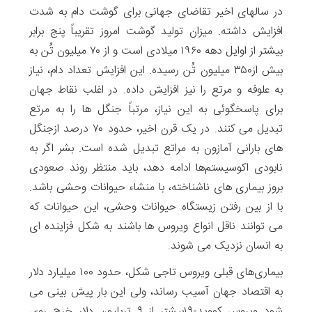
در سالهای اخیر تقاضای جهانی برای گوشت دام به شدت
افزایش داشته. میزان تولید گوشت امروز تقریباً پنج برابر
بیشتر از اوایل دهه ۱۹۶۰ میلادی است و از ۷۰ میلیون تُن به
بیش از۳۵۰ میلیون تُن رسیده. این افزایش تعداد دام، نیاز
به علوفه و مرتع را نیز افزایش داده. در اغلب نقاط جهان
برای پاسخگوئی به این نیاز، مرتباً جنگل ها را به مرتع
تبدیل می کنند. در یک قرن اخیر، حدود ۷۰ درصد ازجنگل
های بارانی آمازون به مراتع تبدیل شده است. بشر اگر به
نابودی اکوسیستم‌ها ادامه دهد، باید منتظر روند صعودی
بروز بیماری‌ های ناشناخته، با منشاء حیوانات وحشی باشد.
با از بین رفتن زیستگاه حیوانات وحشی، این حیوانات که
می توانند ناقل انواع ویروس ها باشند به شکل فزاینده ای
به انسان نزدیک می شوند.
بیماری‌های قبلی ویروس تاجی شکل، حدود ۱۰۰ میلیارد دلار
به اقتصاد جهان آسیب رساند، ولی این بار پیش بینی می
شود ویروس کووید-۱۹بیشتر از ۹ تریلیون دلار خرج روی