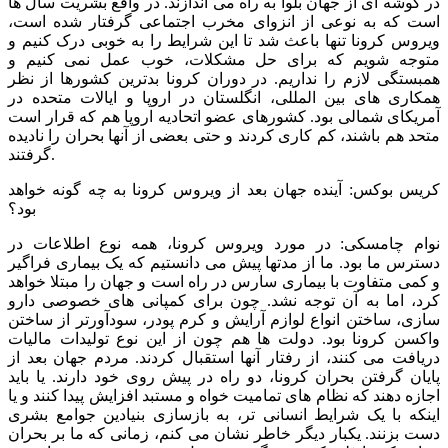
در گوشه ای از جهان بلوا به راه می اندازند. در واقع بشریت سال ها
است که به نوعی از انزوای مخرب اجتماعی گرفتار شده است،
ویروس کرونا تنها باعث شد تا این شرایط را به خوبی درک کنیم و
متوجه شویم که برای حل مشکلات، خوب عمل نمی کنیم و
همبستگی لازم را نداریم. در دوران کرونا بدترین کشورها از نظر
همکاری های بین المللی، انگلستان در اروپا و ایالات متحده در
آمریکای شمالی بود. کشورهای عضو اتحادیه اروپا هم که قرار است
متحد هم باشند، کم کاری کردند و حتی بعضی از آنها بحران را نادیده
گرفتند.
کریس بوکس: آینده جهان بعد از ویروس کرونا به چه گونه خواهد
بود؟
نوام چامسکی: در مورد ویروس کرونا، همه نوع اطلاعات در
دسترس ما بود. ما از مدتها پیش می دانستیم که یک بیماری فراگیر
و کمی متفاوت با بیماری سارس در راه است و جهان را مبتلا خواهد
کرد، اما به آن توجه نشد. چون برای کمپانی های خصوصی دارو
سازی، ساختن انواع لوازم آرایش و کرم پودر، سودآورتر از ساختن
واکسن کرونا بود. دولت ها هم چون از این نوع تولیدات مالیات
دریافت می کنند، از رفتار آنها استقبال کردند. مردم جهان بعد از
پایان گرفتن بحران کرونا، دو راه در پیش روی خود دارند. یا باید
اجازه دهند که نظام های تمامیت خواه و مستبد افزایش پیدا کنند و یا
اینکه با یک شرایط انسانی تر، به بازسازی بنیادین جوامع بشری
دست بزنند. یکبار دیگر خاطر نشان می کنم، زمانی که ما بر بحران