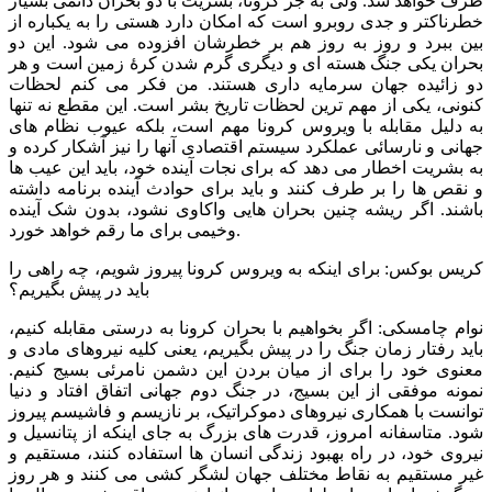
طرف خواهد شد. ولی به جز کرونا، بشریت با دو بحران دائمی بسیار
خطرناکتر و جدی روبرو است که امکان دارد هستی را به یکباره از
بین ببرد و روز به روز هم بر خطرشان افزوده می شود. این دو
بحران یکی جنگ هسته ای و دیگری گرم شدن کرۀ زمین است و هر
دو زائیده جهان سرمایه داری هستند. من فکر می کنم لحظات
کنونی، یکی از مهم ترین لحظات تاریخ بشر است. این مقطع نه تنها
به دلیل مقابله با ویروس کرونا مهم است، بلکه عیوب نظام های
جهانی و نارسائی عملکرد سیستم اقتصادی آنها را نیز آشکار کرده و
به بشریت اخطار می دهد که برای نجات آینده خود، باید این عیب ها
و نقص ها را بر طرف کنند و باید برای حوادث آینده برنامه داشته
باشند. اگر ریشه چنین بحران هایی واکاوی نشود، بدون شک آینده
وخیمی برای ما رقم خواهد خورد.
کریس بوکس: برای اینکه به ویروس کرونا پیروز شویم، چه راهی را
باید در پیش بگیریم؟
نوام چامسکی: اگر بخواهیم با بحران کرونا به درستی مقابله کنیم،
باید رفتار زمان جنگ را در پیش بگیریم، یعنی کلیه نیروهای مادی و
معنوی خود را برای از میان بردن این دشمن نامرئی بسیج کنیم.
نمونه موفقی از این بسیج، در جنگ دوم جهانی اتفاق افتاد و دنیا
توانست با همکاری نیروهای دموکراتیک، بر نازیسم و فاشیسم پیروز
شود. متاسفانه امروز، قدرت های بزرگ به جای اینکه از پتانسیل و
نیروی خود، در راه بهبود زندگی انسان ها استفاده کنند، مستقیم و
غیر مستقیم به نقاط مختلف جهان لشگر کشی می کنند و هر روز