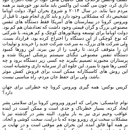
داری کرد، چون می گفت این واکسن باید مانند نور خورشید بر همه
مردم دنیا بتابد. در سال ۲۰۱۴ و شروع بحران ابولا، دولت اوباما
تشخیص داد که مشکلاتی وجود دارد و باید کاری انجام شود. تا قبل از
ویروس کرونا در بیمارستان های آمریکا فقط دستگاه های تنفس
مصنوعی بزرگ و گران قیمتی وجود داشت که تعدادشان هم کم بود.
دولت اوباما برای توسعه ونتیلاتورهای کوچک و کم هزینه، با شرکتی
که نوع کوچکی از این دستگاه را اختراع کرده بود، قرارداد بست.
ولی شرکت های بزرگ، به سرعت شرکت جدید را خریدند و تولیدات
آن را متوقف کردند، تا رقیب را از بین ببرند. این روزها کمبود
دستگاه تنفس مصنوعی تنگنای سیستم پزشکی آمریکا شده و
پرستاران مجبورند تصمیم بگیرند چه کسی زیر دستگاه برود و چه
کسی رها شود تا بمیرد. این جلوه ای از سرمایه داری وحشیانه است.
این روش های کاسبکارانه ممکن است برای فروش کفش موثر
باشد، ولی برای حفظ جان مردم، راه مناسبی نیست.
کریس بوکس: همه گیری ویروس کرونا چه خطراتی برای جهان
دارد؟
نوام چامسکی: بحرانی که امروز ویروس کرونا برای سلامتی بشر
ایجاد کرده، بسیار خطرناک و جدی است و ممکن است در آینده
عواقب وخیم تری نیز به بار بیاورد. البته بشر در گذشته نیز با
مشکلات سخت تری روبرو بوده که با درایت، سخت کوشی و اتحاد،
بر همه آنها فائق آمده. این بحران هم موقتی است و در نهایت بر