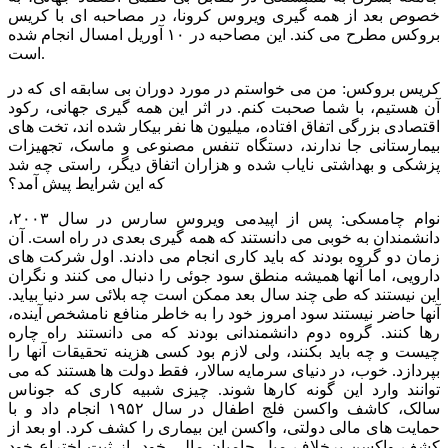
خصوص بعد از همه گیری ویروس کرونا، در مصاحبه ای با کریس
بروکس مطرح می کند. این مصاحبه در ۱۰ آوریل امسال انجام شده
است.
کریس بروکس: من می خواستم در مورد دوران بی سابقه ای که در
آن هستیم، با شما صحبت کنم. در اثر این همه گیری جهانی، رکود
اقتصادی بزرگی اتفاق افتاده، میلیون ها نفر بیکار شده اند، تخت های
بیمارستانی جا ندارند، دستگاه تنفس مصنوعی و ماسک، تجهیزات
پزشکی و بهداشتی نایاب شده و هزاران اتفاق دیگر، راستی چه شد
که این شرایط پیش آمد؟
نوام چامسکی: پس از اپیدمی ویروس سارس در سال ۲۰۰۳،
دانشمندان به خوبی می دانستند که همه گیری بعدی در راه است. آن
زمان دو گروه بودند که باید کاری انجام می دادند. اول شرکت های
دارویی، اما آنها همیشه منطق سود جوئی را دنبال می کنند و نگران
این نیستند که طی چند سال بعد ممکن است چه بلائی سر دنیا بیاید.
آنها حاضر نیستند سود امروز خود را به خاطر منافع نامشخص آینده،
رها کنند. گروه دوم دانشمندانی بودند که می دانستند راه چاره
چیست و چه باید بکنند، ولی لازم بود کسی هزینه تحقیقات آنها را
بپردازد. خوب، در دنیای سرمایه سالار، فقط دولت ها هستند که می
توانند وارد این گونه کارها شوند. چیزی شبیه کاری که جوناس
سالک، کاشف واکسن فلج اطفال در سال ۱۹۵۲ انجام داد و با
حمایت های مالی دولتی، واکسن این بیماری را کشف کرد. او بعد از
کشف واکسن برخلاف میل حامیان مالی خود، از ثبت اختراع خود