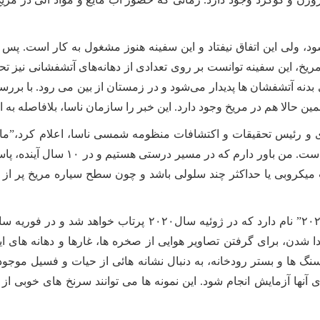
د، ولی این اتفاق نیفتاد و این سفینه هنوز مشغول به کار است. پس 
خ، این سفینه توانست بر روی تعدادی از دهانه‌های آتشفشانی نیز تحقی
دنه آتشفشان ها پدیدار می‌شود و در زمستان از بین می رود. با بر
مین حالا هم در مریخ وجود دارد. این خبر را سازمان ناسا، بلافاصله ب
 و رئیس تحقیقات و اکتشافات منظومه شمسی ناسا، اعلام کرد،”ما ب
اطلاعاتی که به دست ما می‌رسد بسیار 
ت میکروبی یا حداکثر چند سلولی باشد و چون سطح سیاره مریخ پر از ر
تر قابل جدا شدن، برای گرفتن تصاویر هوایی از صخره ها، غارها و دهان
دگی است. مریخ نورد”۲۰۲۰″ بر روی سنگ ها و بستر رودخانه، به دنبال نشانه هائی از حیا
وی آنها آزمایش انجام شود. این نمونه ها می توانند سرنخ های خوبی ا