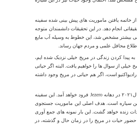
از خاتمه یافتن ماموریت های پیش بینی شده سفینه
قاتی انجام دهد. در این تحقیقات دانشمندان متوجه
رسی بیشتر مشخص شد، این خطوط به وسیله آب مایع
ه اطلاع محافل علمی و مردم جهان رساند.
ه پیدا کردن زندگی در مریخ خیلی نزدیک شده ایم،
هیجان‌انگیز است. من باور دارم که در مسیر درستی هستیم و در ۱۰ سال آینده، پاسخ خیلی از سوال ها را خواهیم یافت. البته اگر حیاتی
ادیواکتیو است، اگر هم حیاتی در مریخ وجود داشته
سفینه بعدی ناسا که به طرف مریخ خواهد رفت “۲۰۲۰” نام دارد که در ژوئیه سال۲۰۲۰ پرتاب خواهد شد و در فوریه سال۲۰۲۱ در دهانه Jezero فرود خواهد آمد. این سفینه
ه های این سیاره است. هدف اصلی این ماموریت جستجوی
ت و فسیل موجودات زنده خواهد گشت. این بار نمونه های جمع آوری
ز حضور حیات در مریخ را در زمان حال و گذشته، در